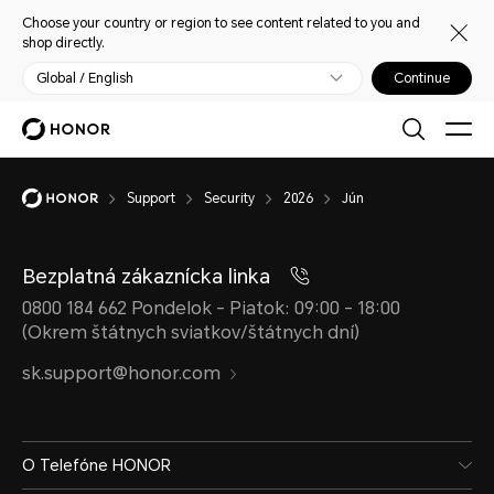
Choose your country or region to see content related to you and
shop directly.
Global / English
Continue
Support
Security
2026
Jún
Bezplatná zákaznícka linka
0800 184 662 Pondelok - Piatok: 09:00 - 18:00
(Okrem štátnych sviatkov/štátnych dní)
sk.support@honor.com
O Telefóne HONOR