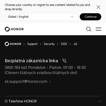
Choose your country or region to see content related to you and
shop directly.
Global / English
Continue
Support
Security
2025
Júl
Bezplatná zákaznícka linka
0800 184 662 Pondelok - Piatok: 09:00 - 18:00
(Okrem štátnych sviatkov/štátnych dní)
sk.support@honor.com
O Telefóne HONOR