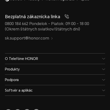
Bezplatná zákaznícka linka
0800 184 662 Pondelok - Piatok: 09:00 - 18:00
Batéria
(Okrem štátnych sviatkov/štátnych dní)
sk.support@honor.com
Kapacita
Nabí
O Telefóne HONOR
5 100 mAh (typická
40w 
Produkty
hodnota)
*Skut
Podpora
sa mô
*Nominálna kapacita je 4
Softvér a aplikác
scená
900 mAh. (Nevymeniteľná
skuto
batéria)