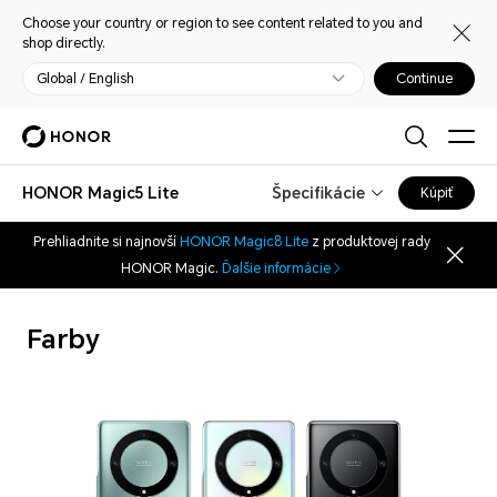
Choose your country or region to see content related to you and
shop directly.
Global / English
Continue
HONOR Magic5 Lite
Špecifikácie
Kúpiť
Prehliadnite si najnovší
HONOR Magic8 Lite
z produktovej rady
HONOR Magic.
Ďalšie informácie