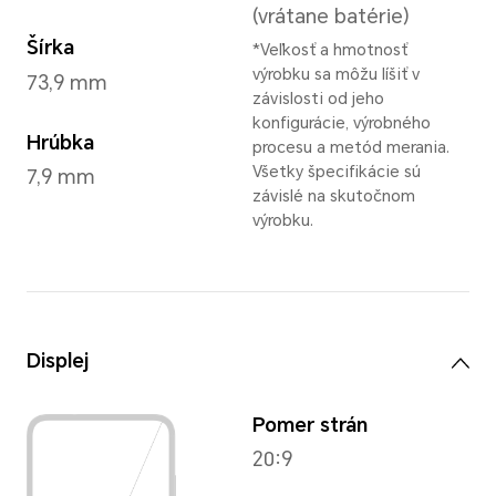
Emerald Green
,
Titanium Sil
Black
Rozmery a hmotnosť