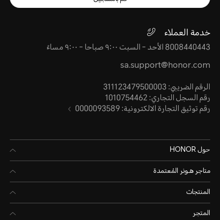
خدمة العملاء
8008440443 الأحد - السبت ٩:٠٠ صباحا - ٩:٠٠ مساءً
sa.support@honor.com
الرقم الضريبي: 311123479500003
رقم السجل التجاري: 1010754462
رقم توثيق التجارة الالكترونية: 0000093589
حول HONOR
متاجر هـونر المُعتمدة
المنتجات
المتجر