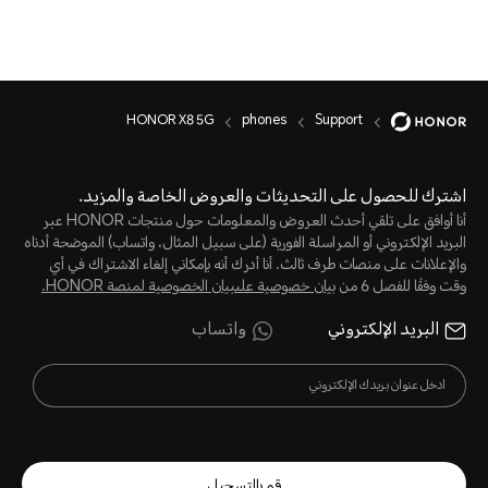
HONOR X8 5G
phones
Support
اشترك للحصول على التحديثات والعروض الخاصة والمزيد.
أنا أوافق على تلقي أحدث العروض والمعلومات حول منتجات HONOR عبر
البريد الإلكتروني أو المراسلة الفورية (على سبيل المثال، واتساب) الموضحة أدناه
والإعلانات على منصات طرف ثالث. أنا أدرك أنه بإمكاني إلغاء الاشتراك في أي
وقت وفقًا للفصل 6 من
بيان خصوصية علىبيان الخصوصية لمنصة HONOR‬.
البريد الإلكتروني
واتساب
قم بالتسجيل