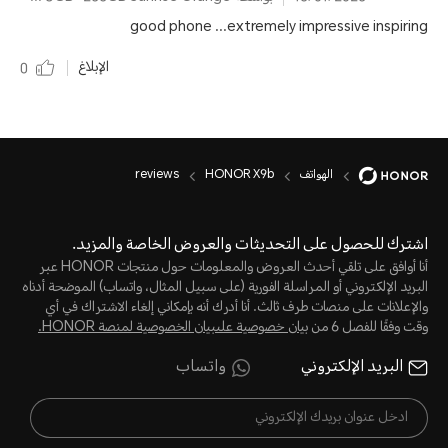
good phone ...extremely impressive inspiring
الإبلاغ
0
الهواتف
HONOR X9b
reviews
اشترك للحصول على التحديثات والعروض الخاصة والمزيد.
أنا أوافق على تلقي أحدث العروض والمعلومات حول منتجات HONOR عبر
البريد الإلكتروني أو المراسلة الفورية (على سبيل المثال، واتساب) الموضحة أدناه
والإعلانات على منصات طرف ثالث. أنا أدرك أنه بإمكاني إلغاء الاشتراك في أي
وقت وفقًا للفصل 6 من
بيان خصوصية علىبيان الخصوصية لمنصة HONOR‬.
البريد الإلكتروني
واتساب