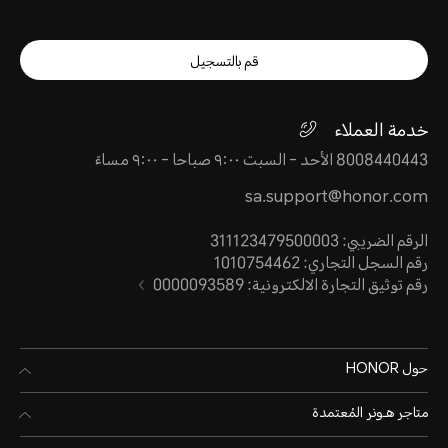
قم بالتسجيل
خدمة العملاء
8008440443 الأحد - السبت ٩:٠٠ صباحا - ٩:٠٠ مساءً
sa.support@honor.com
الرقم الضريبي: 311123479500003
رقم السجل التجاري: 1010754462
رقم توثيق التجارة الالكترونية: 0000093589
حول HONOR
متاجر هـونر المُعتمدة