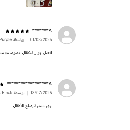
A*******
01/08/2025
بواسطة HONOR X6b 6GB+128GB Starry Purple
افضل جوال للاطفال خصوصا مع من
A******************
13/07/2025
بواسطة HONOR X6b 6GB+256GB Midnight Black
جهاز ممتازة يصلح للأطفال