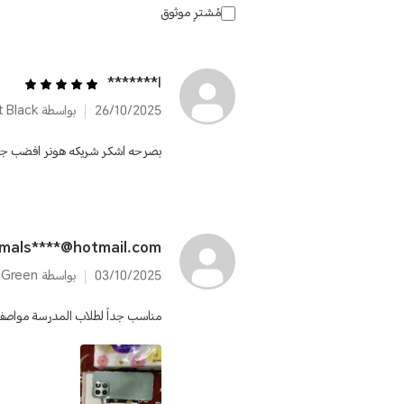
مُشترٍ موثوق
ا*******
26/10/2025
بواسطة HONOR X6b 6GB+128GB Midnight Black
بصرحه اشكر شريكه هونر افضب جو
mals****@hotmail.com
03/10/2025
بواسطة HONOR X6b 6GB+128GB Forest Green
مناسب جداً لطلاب المدرسة مواصفا