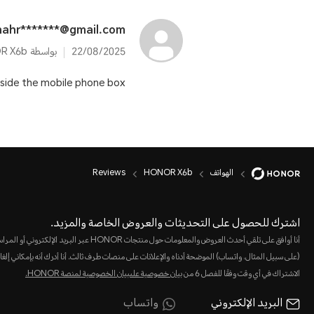
ahr*******@gmail.com
22/08/2025
بواسطة HONOR X6b
nside the mobile phone box?
الهواتف
HONOR X6b
Reviews
اشترك للحصول على التحديثات والعروض الخاصة والمزيد.
أنا أوافق على تلقي أحدث العروض والمعلومات حول منتجات HONOR عبر البريد الإلكت
(على سبيل المثال، واتساب) الموضحة أدناه والإعلانات على منصات طرف ثالث. أنا أدرك أنه بإمكاني إلغا
الاشتراك في أي وقت وفقًا للفصل 6 من
بيان خصوصية علىبيان الخصوصية لمنصة HONOR‬.
البريد الإلكتروني
واتساب