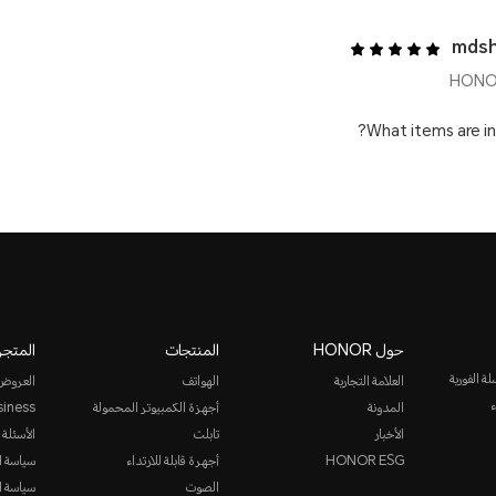
mdsh
What items are i
حول HONOR
المنتجات
المتجر
روني أو المراسلة الفورية
العلامة التجارية
الهواتف
العروض
ء
المدونة
أجهزة الكمبيوتر المحمولة
siness
الأخبار
تابلت
الأسئلة 
HONOR ESG
أجهرة قابلة للارتداء
سياسة ا
الصوت
سياسة ا