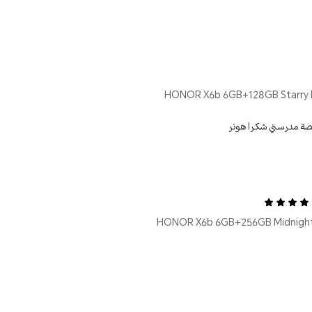
صة مدرستي شكرا هونر