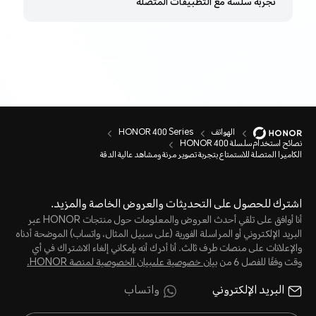
تجربة سلسة مع التطبيقات المتصلة
الهواتف
HONOR 400 Series
نصائح استخدام سلسلة HONOR 400
الكاميرا المتصلة للاستمتاع بتجربة تصوير مرنة ومشاهد عالية الدقة
اشترك للحصول على التحديثات والعروض الخاصة والمزيد.
أنا أوافق على تلقي أحدث العروض والمعلومات حول منتجات HONOR عبر
البريد الإلكتروني أو المراسلة الفورية (على سبيل المثال، واتساب) الموضحة أدناه
والإعلانات على منصات طرف ثالث. أنا أدرك أنه بإمكاني إلغاء الاشتراك في أي
وقت وفقًا للفصل 6 من
بيان خصوصية علىبيان الخصوصية لمنصة HONOR‬.
البريد الإلكتروني
واتساب