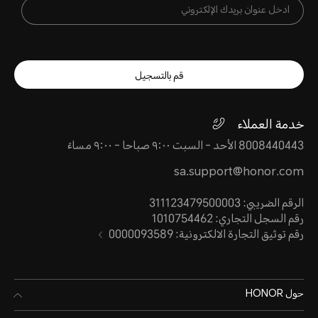
قم بالتسجيل
خدمة العملاء
8008440443 الأحد - السبت ٩:٠٠ صباحا - ٩:٠٠ مساءً
sa.support@honor.com
الرقم الضريبي: 311123479500003
رقم السجل التجاري: 1010754462
رقم توثيق التجارة الالكترونية: 0000093589
حول HONOR