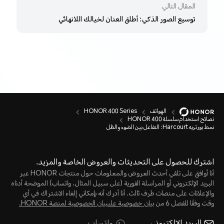
المقال التالي
توسيع الصور الذكي: أطلق العنان لخيالك اللانهائي
الهواتف
HONOR 400 Series
نصائح استخدام سلسلة HONOR 400
نمط بورتريه Harcourt: التفاعل بين الضوء والظل
اشترك للحصول على التحديثات والعروض الخاصة والمزيد.
أنا أوافق على تلقي أحدث العروض والمعلومات حول منتجات HONOR عبر
البريد الإلكتروني أو المراسلة الفورية (على سبيل المثال، واتساب) الموضحة أدناه
والإعلانات على منصات طرف ثالث. أنا أدرك أنه بإمكاني إلغاء الاشتراك في أي
وقت وفقًا للفصل 6 من
بيان خصوصية علىبيان الخصوصية لمنصة HONOR‬.
البريد الإلكتروني
واتساب