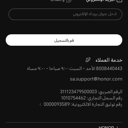
قم بالتسجيل
خدمة العملاء
8008440443 الأحد - السبت ٩:٠٠ صباحا - ٩:٠٠ مساءً
sa.support@honor.com
الرقم الضريبي: 311123479500003
رقم السجل التجاري: 1010754462
رقم توثيق التجارة الالكترونية: 0000093589