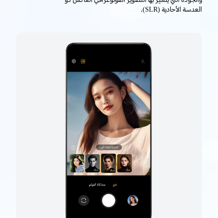
والجودة التي يتميز بها التصوير الفوتوغرافي العاكس ذو
العدسة الأحادية ‎(SLR)‎.