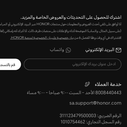
اشترك للحصول على التحديثات والعروض الخاصة والمزيد.
أنا أوافق على تلقي أحدث العروض والمعلومات حول منتجات HONOR عبر البريد الإلكت
(على سبيل المثال، واتساب) الموضحة أدناه والإعلانات على منصات طرف ثالث. أنا أدرك أنه بإمكاني إلغا
الاشتراك في أي وقت وفقًا للفصل 6 من
بيان خصوصية علىبيان الخصوصية لمنصة HONOR‬.
البريد الإلكتروني
واتساب
قم بالتسج
خدمة العملاء
8008440443 الأحد - السبت ٩:٠٠ صباحا - ٩:٠٠ مساءً
sa.support@honor.com
الرقم الضريبي: 311123479500003
رقم السجل التجاري: 1010754462