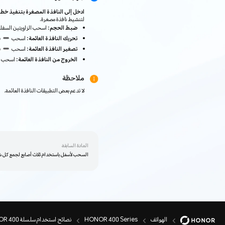
ادخل إلى النافذة المصغرة بتنفيذ خط
لتنشيط نافذة مصغرة.
ضبط الحجم:
اسحب الزاويتين السفليت
تحريك النافذة العائمة:
اسحب
ف
تصغير النافذة العائمة:
اسحب
ف
الخروج من النافذة العائمة:
اسحب لأ
ملاحظة
لا تدعم بعض التطبيقات النافذة العائمة.
المادة السابقة
السحب لأسفل باستخدام ثلاث أصابع لجمع كل ش
الهواتف
HONOR 400 Series
نصائح استخدام سلسلة HONOR 400