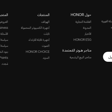
حول HONOR
المنتجات
المتجر
روني أو المراسلة الفورية
العلامة التجارية
الهواتف
العروض
ء
المدونة
أجهزة الكمبيوتر المحمولة
siness
الأخبار
تابلت
الأسئلة 
HONOR ESG
أجهرة قابلة للارتداء
سياسة ا
الصوت
سياسة ا
متاجر هـونر المُعتمدة
HONOR CHOICE
بنود الش
يل
متاجر البيع الرسّمية
المزيد
oints
مُجدد