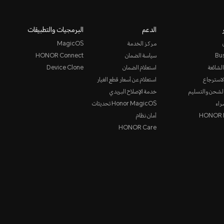
الدعم
البرمجيات والتطبيقات
مركز الخدمة
MagicOS
Bu
سياسة الضمان
HONOR Connect
الشائعة
استعلام الضمان
Device Clone
لاسترجاع
استعلام عن أسعار قطع الغيار
لشحن والتسليم
خدمة الإصلاح البريدي
راء
Honor MagicOS تحديثات
HONOR P
أمان نظام
HONOR Care