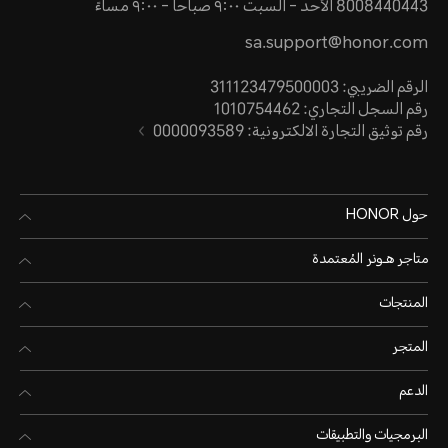
8008440443 الأحد - السبت ٩:٠٠ صباحا - ٩:٠٠ مساءً
sa.support@honor.com
الرقم الضريبي: 311123479500003
رقم السجل التجاري: 1010754462
رقم توثيق التجارة الالكترونية: 0000093589
حول HONOR
متاجر هـونر المُعتمدة
المنتجات
المتجر
الدعم
البرمجيات والتطبيقات