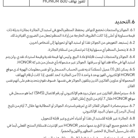
للفوز بهاتف HONOR 600
6.التحديد
6.1. الجوائز والمنتجات تخضع للتوافر. يحتفظ المنظم بالحق في استبدال الجائزة بجائزة بديلة ذات
قيمة مساوية أو أعلى إذا كانت الظروف الخارجة عن إرادة المنظم تجعل من الضروري القيام بذلك.
6.2. يُستبعد التعويض عن الجوائز نقدًا أو استبدالها أو تحويلها إلى أشخاص آخرين.
6.3. لا يتحمل المنظم أي مسؤولية إذا لم تتمكن من استلام الجائزة.
6.4. الجوائز والمنتجات ليست قابلة لإعادة البيع، وليس لها قيمة نقدية وقيمة استرداد نقدي، ولن يتم
استبدالها في حالة فقدانها أو سرقتها. الجوائز غير مشمولة بأي ضمان من شركة HONOR.
6.5. يمكن لكل (1) عميل (عملاء) لديه نفس الحساب المسجل و/أو نفس معلومات الهوية لدى موقع
HONOR الإلكتروني الفوز بوحدة واحدة (1) من الجائزة كحد أقصى. إذا كانت أرقام الهواتف
المحمولة أو عناوين الفائزين الذين يتلقون الجوائز هي نفسها، فسوف نقوم بتحديدهم على أنهم نفس
الفائز.
6.6. سيتم إخطار الفائزين عبر عنوان بريدهم الإلكتروني أو رقم الاتصال (SMS) كما هو مسجل في
موقع HONOR خلال 7 أيام من تاريخ إعلان الفائز.
6.7. سيتم مصادرة الجوائز للفائز الذي لم يقم باسترداد الجوائز أو المطالبة بها خلال 7 أيام من تاريخ
إرسال الرمز إلى عنوان البريد الإلكتروني.
6.8. الجائزة غير قابلة للاستبدال نقدًا أو أشياء أخرى وغير قابلة للتحويل.
6.9. تخضع جميع الهدايا التي يدعمها متجر HONOR عبر الإنترنت لاستلام المنتج الفعلي (بما في
ذلك على سبيل المثال لا الحصر، المظهر واللون والحجم).