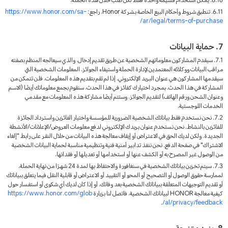
6.10. يمكن استخدام قسيمة واحدة فقط لكل طلب خلال هذه الحملة.
6.11. تنطبق شروط وأحكام البيع الخاصة بشركة Honor، راجع:
https://www.honor.com/sa-
ar/legal/terms-of-purchase/
7. حماية البيانات
7.1. سيقدم المشاركون معلوماتهم الشخصية عن طريق تقديم إدخال، والذي سيعالجه المنظم بصفته
مراقب البيانات ووكلائه المعتمدين لإدارة الحملة واستيفاء الجوائز. المعلومات الشخصية التي
سيقدمها المشاركون هي عنوان البريد الإلكتروني. إذا لم تقم بتقديم هذه المعلومات، فلن تتمكن من
المشاركة في هذا الحدث. بمجرد اختيارك كفائز في هذا الحدث، سنقوم بجمع معلوماتك أيضًا (الاسم
وعنوان الشحن ورقم الهاتف) لتقديم الجوائز، وستتم أيضًا مشاركة هذه المعلومات مع مقدمي
الخدمات اللوجستية.
7.2. نحن نستخدم فقط بياناتك الشخصية الضرورية للمؤسسة واختيار الفائزين واسترداد الجائزة
للفائزين بالنشاط. نحن نستخدم عنوان بريدك الإلكتروني لدفع معلومات العروض/الإعلانات/الأنشطة
الجديدة، ولكن لديك الحق في الاعتراض أو إيقاف معالجة هذه البيانات من خلال النقر على رابط "إلغاء
الاشتراك" في صفحة الدفع. نحن ننفذ تدابير أمنية فنية وتنظيمية مناسبة لحماية البيانات الشخصية
من الوصول غير المصرح به أو الكشف عنها أو استخدامها أو تعديلها أو فقدانها.
7.3. سيتم تخزين بياناتك الشخصية في سنغافورة والاحتفاظ بها لمدة 24 شهرًا من نهاية الحملة.
لممارسة حقوق الوصول أو التصحيح أو المحو أو التقييد أو الاعتراض أو قابلية النقل فيما يتعلق ببياناتك
أو تقديم التوجيهات المتعلقة ببياناتك الشخصية بعد وفاتك، أو إذا كان لديك أي شكوى أو استفسار حول
كيفية معالجة HONOR لبياناتك الشخصية، فاتصل لنا بزيارة
https://www.honor.com/glob
.
al/privacy/feedback/