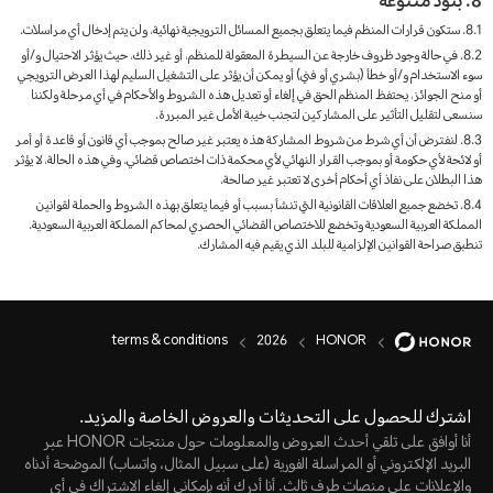
8. بنود متنوعة
8.1. ستكون قرارات المنظم فيما يتعلق بجميع المسائل الترويجية نهائية، ولن يتم إدخال أي مراسلات.
8.2. في حالة وجود ظروف خارجة عن السيطرة المعقولة للمنظم، أو غير ذلك، حيث يؤثر الاحتيال و/أو
سوء الاستخدام و/أو خطأ (بشري أو فني) أو يمكن أن يؤثر على التشغيل السليم لهذا العرض الترويجي
أو منح الجوائز، يحتفظ المنظم الحق في إلغاء أو تعديل هذه الشروط والأحكام في أي مرحلة ولكننا
سنسعى لتقليل التأثير على المشاركين لتجنب خيبة الأمل غير المبررة.
8.3. لنفترض أن أي شرط من شروط المشاركة هذه يعتبر غير صالح بموجب أي قانون أو قاعدة أو أمر
أو لائحة لأي حكومة أو بموجب القرار النهائي لأي محكمة ذات اختصاص قضائي. وفي هذه الحالة، لا يؤثر
هذا البطلان على نفاذ أي أحكام أخرى لا تعتبر غير صالحة.
8.4. تخضع جميع العلاقات القانونية التي تنشأ بسبب أو فيما يتعلق بهذه الشروط والحملة لقوانين
المملكة العربية السعودية وتخضع للاختصاص القضائي الحصري لمحاكم المملكة العربية السعودية.
تنطبق صراحة القوانين الإلزامية للبلد الذي يقيم فيه المشارك.
terms & conditions
2026
HONOR
اشترك للحصول على التحديثات والعروض الخاصة والمزيد.
أنا أوافق على تلقي أحدث العروض والمعلومات حول منتجات HONOR عبر
البريد الإلكتروني أو المراسلة الفورية (على سبيل المثال، واتساب) الموضحة أدناه
والإعلانات على منصات طرف ثالث. أنا أدرك أنه بإمكاني إلغاء الاشتراك في أي