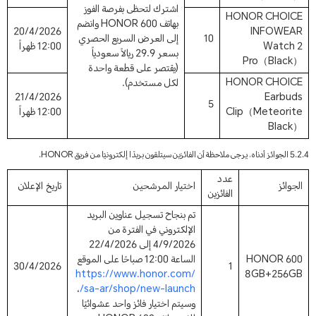
اشترك لتحظى بفرصة الفوز
HONOR CHOICE
بهاتف HONOR 600 وانضم
20/4/2026
INFOWEAR
10
إلى العرض السريع الحصري
Watch 2
12:00 ظهراً
بسعر 29.9 ريالاً سعودياً
Pro（Black）
(يقتصر على قطعة واحدة
HONOR CHOICE
لكل مستخدم).
21/4/2026
Earbuds
5
Clip（Meteorite
12:00 ظهراً
Black）
5.2.4 الجوائز أدناه، يرجى ملاحظة أن الفائزين سيتلقون بريدًا إلكترونيًا من فريق HONOR.
عدد
الجوائز
اختيار المرشحين
تاريخ الإعلان
الفائزين
تم بنجاح تسجيل عناوين البريد
الإلكتروني في الفترة من
4/9/2026 إلى 22/4/2026
HONOR 600
الساعة 12:00 صباحًا على الموقع
30/4/2026
1
https://www.honor.com/
8GB+256GB
،
sa-ar/shop/new-launch/
وسيتم اختيار فائز واحد عشوائيًا