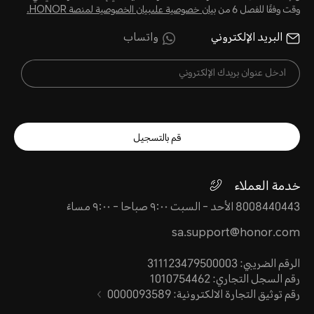
وقت وفقًا للفصل 6 من
بيان خصوصية علىبيان الخصوصية لمنصة HONOR‬.
البريد الإلكتروني
واتساب
قم بالتسجيل
خدمة العملاء
8008440443 الأحد - السبت ٩:٠٠ صباحا - ٩:٠٠ مساءً
sa.support@honor.com
الرقم الضريبي: 311123479500003
رقم السجل التجاري: 1010754462
رقم توثيق التجارة الالكترونية: 0000093589