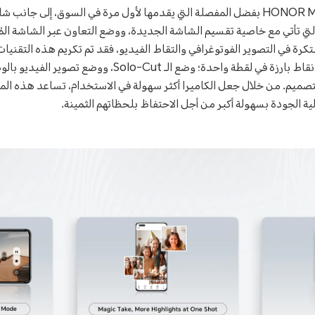
وقد تم تكريم هاتف HONOR Magic Vs بفضل المفصلة التي يقدمها لأول مرة في السوق، إ
، والتي تأتي مع خاصية تقسيم الشاشة الجديدة، ووضع التعاون عبر الشاشة المُ
اً لتجارب HONOR المبتكرة في التصوير الفوتوغرافي والتقاط الفيديو، فقد تم تكريم هذه 
الفيلم؛ اللقطة السحرية، عِدة نقاط بارزة في لقطة واحدة؛ وضع
لتصميم. من خلال جعل الكاميرا أكثر سهولة في الاستخدام، تساعد هذه ال
ية الجودة بسهولة أكبر من أجل الاحتفاظ بلحظاتهم الثمينة.