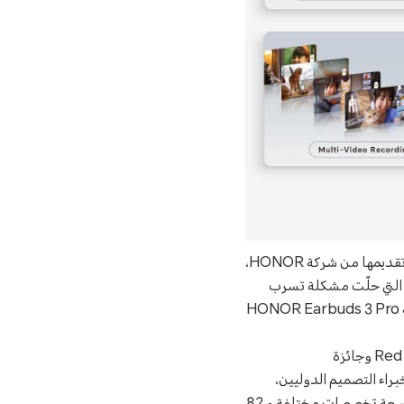
وقد تم تكريم - خلال مؤتمر iF Design Award لعام 2023 - مجموعة من الخصائص والتقنيات التي تم تقديمها من شركة HONOR،
ة التي حلّت مشكلة تسرب
الصوت أثناء المكالمات الهاتفية، وخاصية قياس درجة الحرارة عن طريق سماعة الأذن التي تأتي في سماعة HONOR Earbuds 3 Pro
جدير بالذكر أن مؤتمر iF Design Award هي واحدة من أهم ثلاث جوائز بارزة، مع جائزة Red Dot Award وجائزة
 قِبل لجنة من خبراء التصميم الدوليين،