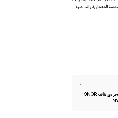
حيث تلّقت iF Design ما يقرب من 11000 مشاركة من 56 سوقاً حول العالم. يتنافس المشاركون في تسعة تخصصات مختلفة و 82
ندسة المعمارية والداخلية،
شركة HONOR تُطلق قوة السحر مع هاتف HONOR