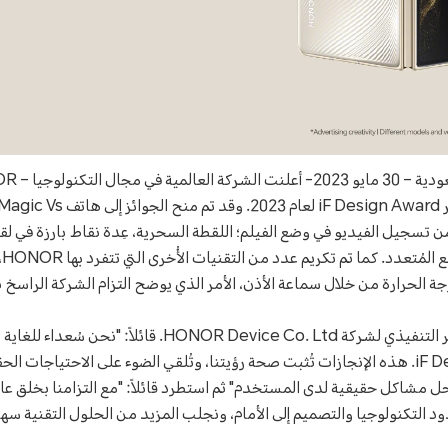
ut
 الحرارة من خلال سماعة الأذن، الأمر الذي يوضح التزام الشركة الراسخ با
صرّح السيد/ جورج زاو، المدير التنفيذي لشركة Device Co. Ltd
المنتدى البارز iF Design Award. هذه الإنجازات تُثبت صحة رؤيتنا، وتُلقي الضوء على الاحتي
ل مشاكل حقيقية لدى المستخدم" ثم استطرد قائلاً: "مع التزامنا بخلق عا
 التكنولوجيا والتصميم إلى الأمام، ونجلب المزيد من الحلول التقنية سه