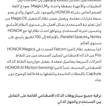
للمستخدمين التبديل بسلاسة والوصول إلى الخدمات بين
التطبيقات والأجهزة بضغطة واحدة، وMagicLM، نموذج اللغة
الضخم الخاص بشركة HONOR والموجود على الجهاز والذي يضم
سبعة مليارات معلمة، ويعمل ضمن نظام التشغيل MagicOS من
أجل تعلم نية المستخدم بشكل أفضل على مستوى النظام الأساسي
وتحسين تجربة المستخدم. ويتوافق أحدث نظام لها مع HONOR
Notes وParallel Spaces، بالإضافة إلى 100 تطبيق رئيسي على
مستوى العالم.
كما يستفيد نظام كاميرا Falcon المحدث في HONOR Magic6
Pro من الذكاء الاصطناعي لتمكين المستخدمين من التقاط
الحركات السريعة بتفاصيل معقدة. بفضل خوارزمية التقاط الذكاء
الاصطناعي المحسنة، تتنبأ كاميرا HONOR AI Motion Sensing
Capture باللحظات الحاسمة وتلتقطها بدقة فائقة الوضوح دون
عناء.
ترقية جميع سيناريوهات الذكاء الاصطناعي القائمة على التفاعل
بين المستخدم والجهاز الذكي