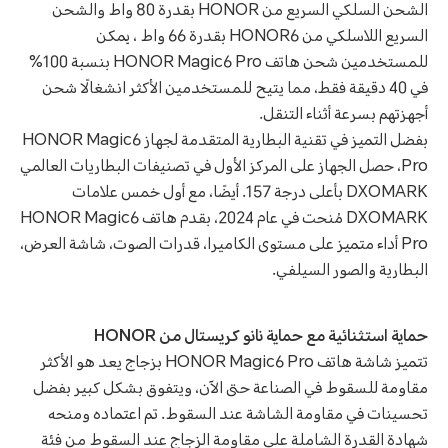
الشحن السلكي السريع من HONOR بقدرة 80 واط والشحن
السريع اللاسلكي من HONOR6 بقدرة 66 واط ، يمكن
للمستخدمين شحن هاتف HONOR Magic6 Pro بنسبة 100%
في 40 دقيقة فقط، مما يتيح للمستخدمين الأكثر انشغالًا شحن
أجهزتهم بسرعة أثناء التنقل.
بفضل التميز في تقنية البطارية المتقدمة لجهاز HONOR Magic6
Pro، حصل الجهاز على المركز الأول في تصنيفات البطاريات العالمي
DXOMARK بأعلى درجة 157. أيضًا، مع أول خمس علامات
DXOMARK مُنحت في عام 2024، بقدم هاتف HONOR Magic6
Pro أداء متميز على مستوى الكاميرا، قدرات الصوت، شاشة العرض،
البطارية والصور السيلفي.
حماية استثنائية مع حماية نانو كريستال من HONOR
تتميز شاشة هاتف HONOR Magic6 Pro بزجاج يعد هو الأكثر
مقاومة للسقوط في الصناعة حتى الآن، ويتفوق بشكل كبير بفضل
تحسينات في مقاومة الشاشة عند السقوط. تم اعتماده ومنحه
شهادة القدرة الشاملة على مقاومة الزجاج عند السقوط من فئة