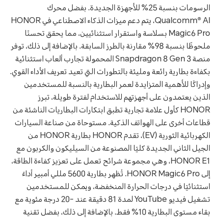
الرسومات بنسبة 25% للأجهزة الجديدة. بفضل محرك
Qualcomm® AI، يتم دعم ميزات الذكاء الاصطناعي في HONOR
Magic6 Pro بسلاسة واستقرار استثنائيين، مما يحقق تحسنًا
ملحوظًا بنسبة 98% مقارنة بالطرز السابقة. بالإضافة إلى ذلك، توفر
منصة Snapdragon 8 Gen 3 المحمولة تجارب ألعاب استثنائية
بكفاءة بطارية رائعة ومليئة بالتطورات التي تعيد تعريف الأداء القوي.
وإدراكًا للأهمية المتزايدة لعمر البطارية بالنسبة للمستخدمين
الذين يعتمدون على أجهزتهم للاستخدام لفترة طويلة، تبرز
HONOR كأول علامة تجارية تطبق ابتكارات البطاريات الناشئة من
قطاعات أخرى على الهواتف الذكية. مستوحاة من صناعة السيارات
الكهربائية الثورية (EV)، تقدم HONOR بطارية HONOR من
الجيل الثاني الجديدة كليًا المصنوعة من السيليكون والكربون مع
HONOR E1، وهي مجموعة شرائح تعمل على تعزيز كفاءة الطاقة،
إلى HONOR Magic6 Pro. تُظهر بطارية 5600 مللي أمبير أداءً
استثنائيًا في درجات الحرارة المنخفضة، ويمكن للمستخدمين
تشغيل فيديو YouTube لمدة 81 دقيقة عند -20 درجة مئوية مع
بقاء مستوى البطارية 10% فقط. بالإضافة إلى ذلك، بفضل تقنية