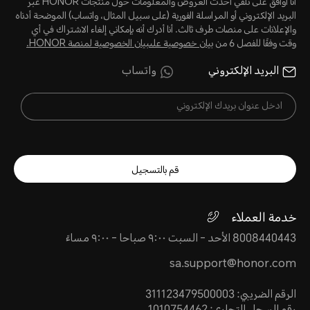
أنا أوافق على تلقي أحدث العروض والمعلومات حول منتجات HONOR عبر
البريد الإلكتروني أو المراسلة الفورية (على سبيل المثال، واتساب) الموضحة أدناه
والإعلانات على منصات طرف ثالث. أنا أدرك أنه بإمكاني إلغاء الاشتراك في أي
وقت وفقًا للفصل 6 من
بيان خصوصية علىبيان الخصوصية لمنصة HONOR‬.
البريد الإلكتروني
واتساب
قم بالتسجيل
خدمة العملاء
8008440443 الأحد - السبت ٩:٠٠ صباحا - ٩:٠٠ مساءً
sa.support@honor.com
الرقم الضريبي: 311123479500003