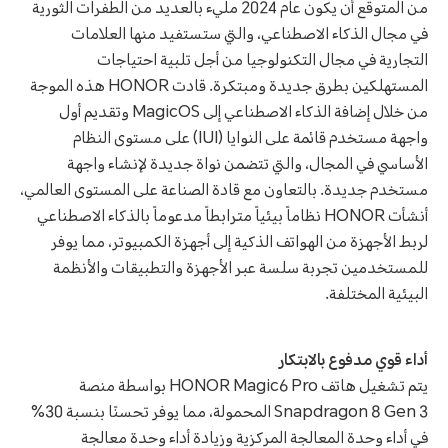
من المتوقع أن يكون عام 2024 مليء بالعديد من الطفرات الثورية
في مجال الذكاء الاصطناعي، والتي ستستفيد منها العلامات
التجارية في مجال التكنولوجيا من أجل تلبية احتياجات
المستهلكين بطرق جديدة ومبتكرة. قادت HONOR هذه الموجة
من خلال إضافة الذكاء الاصطناعي إلى MagicOS وتقديم أول
واجهة مستخدم قائمة على النوايا (IUI) على مستوى النظام
الأساسي في المجال، والتي تتضمن نواة جديدة لإنشاء واجهة
مستخدم جديدة. بالتعاون مع قادة الصناعة على المستوى العالمي،
أنشأت HONOR نظاماً بيئياً مترابطاً مدعوماً بالذكاء الاصطناعي
لربط الأجهزة من الهواتف الذكية إلى أجهزة الكمبيوتر، مما يوفر
للمستخدمين تجربة سلسة عبر الأجهزة والتطبيقات والأنظمة
البيئية المختلفة.
أداء قوي مدفوع بالابتكار
يتم تشغيل هاتف HONOR Magic6 Pro بواسطة منصة
Snapdragon 8 Gen 3 المحمولة، مما يوفر تحسنًا بنسبة 30%
في أداء وحدة المعالجة المركزية وزيادة أداء وحدة معالجة