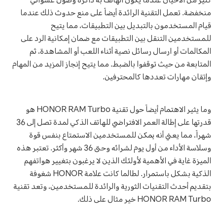
كثير من الأحيان عندما يكون الهاتف به ذاكرة وصول عشوائي
منخفضة. تعمل التقنية الرائدة أيضاً على منع حدوث ذلك عندما
قيام المستخدمون بالتبديل بين التطبيقات، مما يتيح
للمستخدمين التنقل بين التطبيقات مع ضمان إمكانية الرد على
المكالمات أو ارسال رسائل نصية أثناء اللعب أو المشاهدة، ثم
المتابعة من حيث توقفوا بالضبط. مما يتيح إنجاز المزيد من المهام
وإتقان مهارات تعددها كالمحترفين.
وما يثير الاهتمام أيضاً حول تقنية HONOR RAM Turbo هو
قدرتها على إطالة العمر الافتراضي للهاتف الذكي لمدة تصل إلى 36
شهراً، مما يعني أنه يمكن للمستخدمين الاستمتاع بنفس قوة
وسلاسة الأداء من أول يوم لشرائه وحتى 36 شهر وأكثر. تعتبر هذه
الميزة غاية في الأهمية لأولئك الذين لا يرغبون بتغيير هواتفهم
الذكية بشكل باستمرار. لطالما كانت علامة HONOR شغوفة
بتقديم أحدث التقنيات الثورية والرائدة للمستخدمين، وتعد تقنية
HONOR RAM Turbo خير مثال على ذلك.