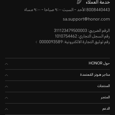
خدمة العملاء
8008440443 الأحد - السبت ٩:٠٠ صباحا - ٩:٠٠ مساءً
sa.support@honor.com
الرقم الضريبي: 311123479500003
رقم السجل التجاري: 1010754462
رقم توثيق التجارة الالكترونية: 0000093589
حول HONOR
متاجر هـونر المُعتمدة
المنتجات
المتجر
الدعم