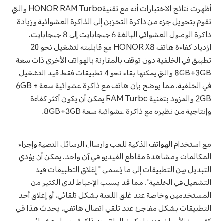
أظهرت نتائج الاختبارات أنه مع تقنيةHONOR RAM Turbo والتي
تقوم بتحويل جزء من ذاكرة التخزين إلى الذاكرة العشوائية وزيادة
ذاكرة الوصول العشوائي البالغة 6 جيجابايت إلى 8 جيجابايت،
ازدياد كفاءة هاتف HONOR X8 مع قابليته لتشغيل نحو 20
تطبيق في الخلفية دون توقف بالمقارنة بالهواتف الأخرى ذات سعة
8GB+3GB والتي يمكنها بقاء نحو 4 تطبيقات فقط قيد التشغيل
في الخلفية، مما يوضح بإن هاتف مع ذاكرة عشوائية سعة 6GB +
2GB والمزود بتقنية RAM Turbo يمكن أن يكون أكثر كفاءة
وإنتاجية من نظيره مع ذاكرة عشوائية سعة 8GB+3GB.
مع استخدام الهواتف الذكية للعب وارسال الرسائل النصية وإجراء
المكالمات ومشاهدة مقاطع الفيديو في آن واحد، يمكن أن يؤدي
التبديل بين التطبيقات إلى ما يُسمى " إغلاق التطبيقات قيد
التشغيل في الخلفية"، مما قد يسبب الإحباط لدى الكثير من
المستخدمين وخاصة عند غلق اللعبة بشكل تلقائي، أو إغلاق أحد
التطبيقات بشكل مفاجئ عند تلقي اتصال هاتفي. يحدث هذا في