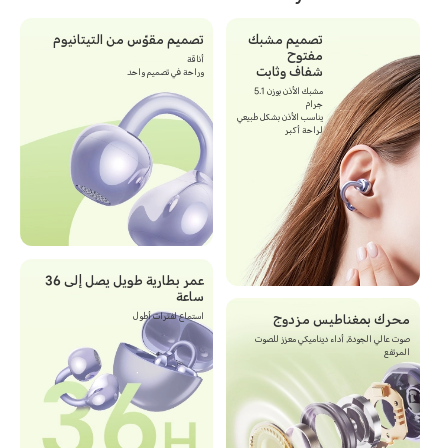
تصميم مشبك
تصميم مقوّس من التيتانيوم
مفتوح
أناقة
شفاف وثابت
وراحة في تصميم واحد
مشبك الأذن بوزن 5.1
جرام
يناسب الأذن بشكل طبيعي
لراحة أكبر
عمر بطارية طويل يصل إلى 36
ساعة
استماع لفترات أطول
محرك بمغناطيس مزدوج
صوت عالي الجودة, أداء ديناميكي معزز للصوت
المرتفع