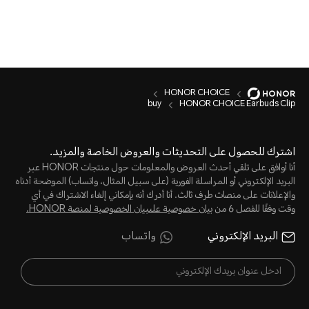
HONOR CHOICE
buy
HONOR CHOICE Earbuds Clip
اشترك للحصول على التحديثات والعروض الخاصة والمزيد.
أنا أوافق على تلقي أحدث العروض والمعلومات حول منتجات HONOR عبر
البريد الإلكتروني أو المراسلة الفورية (على سبيل المثال، واتساب) الموضحة أدناه
والإعلانات على منصات طرف ثالث. أنا أدرك أنه بإمكاني إلغاء الاشتراك في أي
وقت وفقًا للفصل 6 من
بيان خصوصية علىبيان الخصوصية لمنصة HONOR‬.
البريد الإلكتروني
واتساب