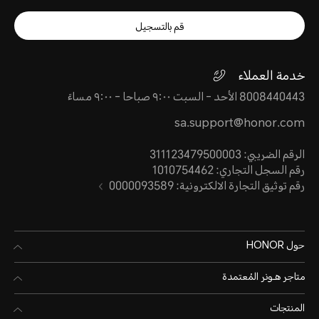
قم بالتسجيل
خدمة العملاء
8008440443 الأحد - السبت ٩:٠٠ صباحا - ٩:٠٠ مساءً
sa.support@honor.com
الرقم الضريبي: 311123479500003
رقم السجل التجاري: 1010754462
رقم توثيق التجارة الالكترونية: 0000093589
حول HONOR
متاجر هـونر المُعتمدة
المنتجات