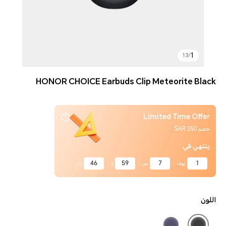
1
13
/
HONOR CHOICE Earbuds Clip Meteorite Black
Limited Time Offer
خصم 350 SAR
ينتهي في
1
يومًا
:
7
س
:
59
د
:
46
ث
اللون