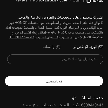
الصوت
HONOR Earbuds X10 Lite
Reviews
اشترك للحصول على التحديثات والعروض الخاصة والمزيد.
أنا أوافق على تلقي أحدث العروض والمعلومات حول منتجات HONOR عبر
البريد الإلكتروني أو المراسلة الفورية (على سبيل المثال، واتساب) الموضحة أدناه
والإعلانات على منصات طرف ثالث. أنا أدرك أنه بإمكاني إلغاء الاشتراك في أي
وقت وفقًا للفصل 6 من
بيان خصوصية علىبيان الخصوصية لمنصة HONOR‬.
البريد الإلكتروني
واتساب
قم بالتسجيل
خدمة العملاء
8008440443 الأحد - السبت ٩:٠٠ صباحا - ٩:٠٠ مساءً