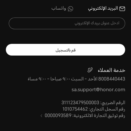
البريد الإلكتروني
واتساب
قم بالتسجيل
خدمة العملاء
8008440443 الأحد - السبت ٩:٠٠ صباحا - ٩:٠٠ مساءً
sa.support@honor.com
الرقم الضريبي: 311123479500003
رقم السجل التجاري: 1010754462
رقم توثيق التجارة الالكترونية: 0000093589