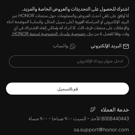
اشترك للحصول على التحديثات والعروض الخاصة والمزيد.
أنا أوافق على تلقي أحدث العروض والمعلومات حول منتجات HONOR عبر
البريد الإلكتروني أو المراسلة الفورية (على سبيل المثال، واتساب) الموضحة أدناه
والإعلانات على منصات طرف ثالث. أنا أدرك أنه بإمكاني إلغاء الاشتراك في أي
وقت وفقًا للفصل 6 من
بيان خصوصية علىبيان الخصوصية لمنصة HONOR‬.
البريد الإلكتروني
واتساب
قم بالتسجيل
خدمة العملاء
8008440443 الأحد - السبت ٩:٠٠ صباحا - ٩:٠٠ مساءً
sa.support@honor.com