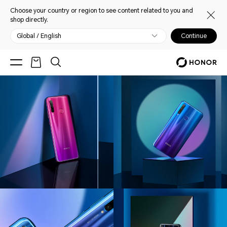
Choose your country or region to see content related to you and
shop directly.
Global / English
Continue