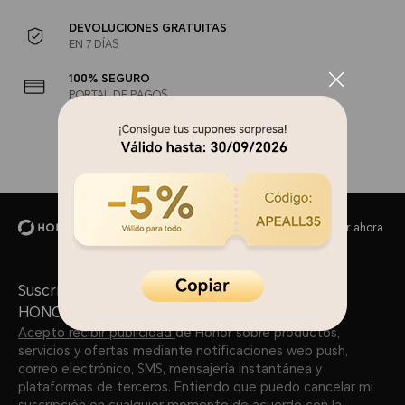
DEVOLUCIONES GRATUITAS
EN 7 DÍAS
100% SEGURO
PORTAL DE PAGOS
Tienda Oficial en Línea de HONOR
Comprar ahora
Suscríbete A Nuestro Newsletter - Descubrir
HONOR
Acepto recibir publicidad
de Honor sobre productos,
servicios y ofertas mediante notificaciones web push,
correo electrónico, SMS, mensajería instantánea y
plataformas de terceros. Entiendo que puedo cancelar mi