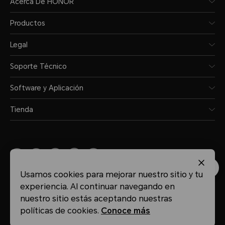
Acerca De HONOR
Productos
Legal
Soporte Técnico
Software y Aplicación
Tienda
Usamos cookies para mejorar nuestro sitio y tu
Peru
(Español)
experiencia. Al continuar navegando en
nuestro sitio estás aceptando nuestras
Mapa del sitio
Términos de Uso
Privacidad
Cookies
políticas de cookies.
Conoce más
Copyright ©HONOR 2021-2026.Reservados todos los derechos.