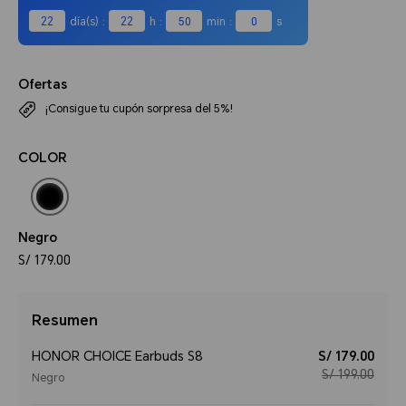
22
día(s)
:
22
h
:
50
min
:
0
s
Ofertas
¡Consigue tu cupón sorpresa del 5%!
COLOR
Negro
S/ 179.00
Resumen
HONOR CHOICE Earbuds S8
S/ 179.00
S/ 199.00
Negro