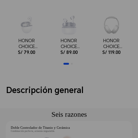
HONOR
HONOR
HONOR
CHOICE
CHOICE
CHOICE
S/ 79.00
Earbuds
Earbuds X7
S/ 89.00
Headphone
S/ 119.00
X7e Active
Lite Blanco
s
Descripción general
Seis razones
Doble Controlador de Titanio y Cerámica
Combinación perfecta, armonía inigualable.