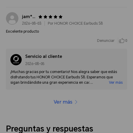
jam***@gmail.com
2026-08-03
Por HONOR CHOICE Earbuds S8
Excelente producto
Denunciar
0
Servicio al cliente
2026-08-05
¡Muchas gracias por tu comentario! Nos alegra saber que estás
disfrutando tus HONOR CHOICE Earbuds S8. Esperamos que
sigan brindándote una gran experiencia en cada uso. Si necesitas
Ver más
apoyo, llámanos al 0800 77605, escríbenos a
pe.support@honor.com o contáctanos por chat en
https://www.honor.com/pe/support/. Te atendemos todos los días
Ver más
de 9:00 a 21:00 hrs.
Preguntas y respuestas