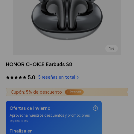
1
/
6
HONOR CHOICE Earbuds S8
5.0
5 reseñas en total
Cupón: 5% de descuento
Obtener
Ofertas de Invierno
Aprovecha nuestros descuentos y promociones
especiales.
Finaliza en