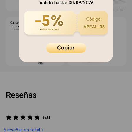
Cancelación de Ruido en
Doble Modo de Atención
Llamadas con Triple Micrófono
Comunicación sin barreras
Llamadas cristalinas
Reseñas
5.0
5 reseñas en total