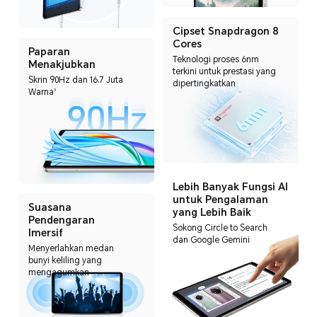
Cipset Snapdragon 8
Cores
Paparan
Teknologi proses 6nm
Menakjubkan
terkini untuk prestasi yang
Skrin 90Hz dan 16.7 Juta
dipertingkatkan
Warna
3
Lebih Banyak Fungsi AI
untuk Pengalaman
Suasana
yang Lebih Baik
Pendengaran
Sokong Circle to Search
Imersif
dan Google Gemini
Menyerlahkan medan
bunyi keliling yang
mengagumkan