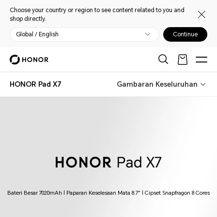
Choose your country or region to see content related to you and
shop directly.
Global / English
Continue
HONOR Pad X7
Gambaran Keseluruhan
HONOR Pad X7
Bateri Besar 7020mAh | Paparan Keselesaan Mata 8.7" | Cipset Snapfragon 8 Cores