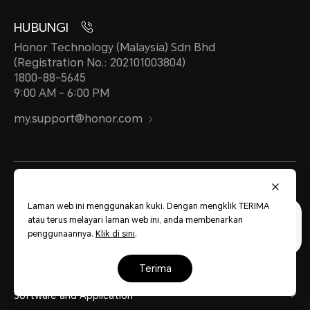
HUBUNGI
Honor Technology (Malaysia) Sdn Bhd
(Registration No.: 202101003804)
1800-88-5645
9:00 AM - 6:00 PM
my.support@honor.com
Tentang HONOR
Produk
Laman web ini menggunakan kuki. Dengan mengklik TERIMA
atau terus melayari laman web ini, anda membenarkan
penggunaannya.
Klik di sini
.
Kedai
Support
terima
Software and Application