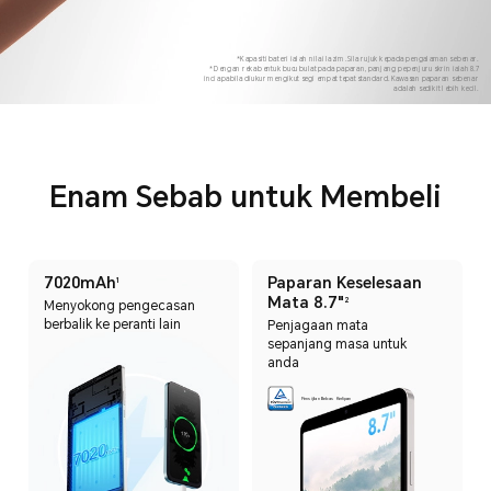
*Kapasiti bateri ialah nilai lazim. Sila rujuk kepada pengalaman sebenar.
*Dengan reka bentuk bucu bulat pada paparan, panjang pepenjuru skrin ialah 8.7
inci apabila diukur mengikut segi empat tepat standard. Kawasan paparan sebenar
adalah sedikit lebih kecil.
Enam Sebab untuk Membeli
7020mAh
Paparan Keselesaan
1
Mata 8.7"
2
Menyokong pengecasan
berbalik ke peranti lain
Penjagaan mata
sepanjang masa untuk
anda
Pensijilan Bebas Kerlipan