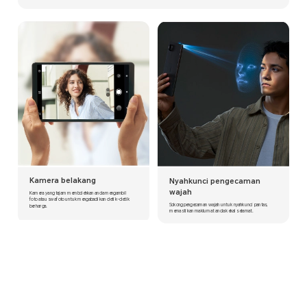
Kamera belakang
Nyahkunci pengecaman
wajah
Kamera yang tajam membolehkan anda mengambil
foto atau swafoto untuk mengabadikan detik-detik
Sokong pengecaman wajah untuk nyahkunci pantas,
berharga.
memastikan maklumat anda kekal selamat.