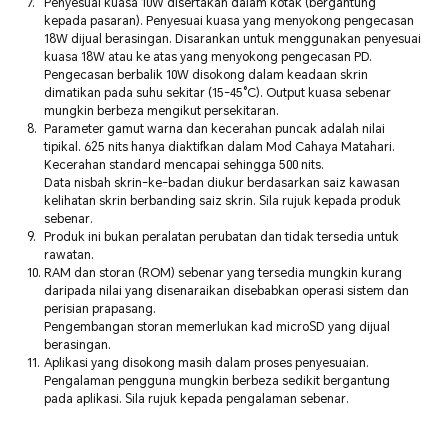
Penyesuai kuasa 10W disertakan dalam kotak (bergantung
kepada pasaran). Penyesuai kuasa yang menyokong pengecasan
18W dijual berasingan. Disarankan untuk menggunakan penyesuai
kuasa 18W atau ke atas yang menyokong pengecasan PD.
Pengecasan berbalik 10W disokong dalam keadaan skrin
dimatikan pada suhu sekitar (15-45°C). Output kuasa sebenar
mungkin berbeza mengikut persekitaran.
Parameter gamut warna dan kecerahan puncak adalah nilai
tipikal. 625 nits hanya diaktifkan dalam Mod Cahaya Matahari.
Kecerahan standard mencapai sehingga 500 nits.
Data nisbah skrin-ke-badan diukur berdasarkan saiz kawasan
kelihatan skrin berbanding saiz skrin. Sila rujuk kepada produk
sebenar.
Produk ini bukan peralatan perubatan dan tidak tersedia untuk
rawatan.
RAM dan storan (ROM) sebenar yang tersedia mungkin kurang
daripada nilai yang disenaraikan disebabkan operasi sistem dan
perisian prapasang.
Pengembangan storan memerlukan kad microSD yang dijual
berasingan.
Aplikasi yang disokong masih dalam proses penyesuaian.
Pengalaman pengguna mungkin berbeza sedikit bergantung
pada aplikasi. Sila rujuk kepada pengalaman sebenar.