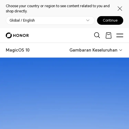
Choose your country or region to see content related to you and
shop directly.
Global / English
Continue
MagicOS 10
Gambaran Keseluruhan
MagicOS