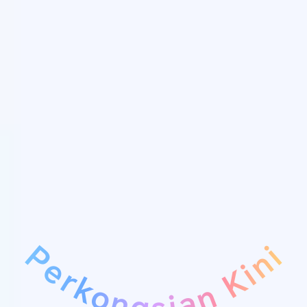
Pengesanan Deepfake AI
Pengesanan Deepfake dalam persidangan
video berbilang peserta.
Pengesanan
Pengesanan
Deepfake
pengklonan suara
Perkongsian Kini