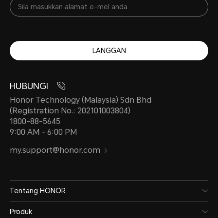
LANGGAN
HUBUNGI
Honor Technology (Malaysia) Sdn Bhd
(Registration No.: 202101003804)
1800-88-5645
9:00 AM - 6:00 PM
my.support@honor.com
Tentang HONOR
Produk