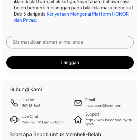
iklan di platform pihak ketiga. Saya faham bahawa saya
boleh berhenti melanggan pada bila-bila masa mengikut
Bab 5 daripada
Kenyataan Mengenai Platform HONOR
dan Privasi
.
Langgan
Hubungi Kami
Hotline
Email
1800-88-5645
my.support@honor.com
Support
Live Chat
https://www.honor.com/my/su
Mon – Sun 9:00am – 9:00pm
pport/
Beberapa Sebab untuk Membeli-Belah