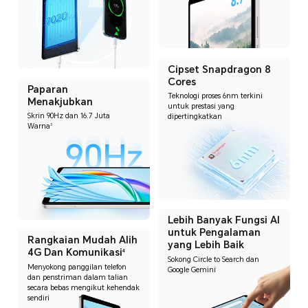
Cipset Snapdragon 8
Cores
Paparan
Teknologi proses 6nm terkini
Menakjubkan
untuk prestasi yang
Skrin 90Hz dan 16.7 Juta
dipertingkatkan
Warna
3
Lebih Banyak Fungsi AI
untuk Pengalaman
Rangkaian Mudah Alih
yang Lebih Baik
4G Dan Komunikasi
4
Sokong Circle to Search dan
Menyokong panggilan telefon
Google Gemini
dan penstriman dalam talian
secara bebas mengikut
kehendak
sendiri