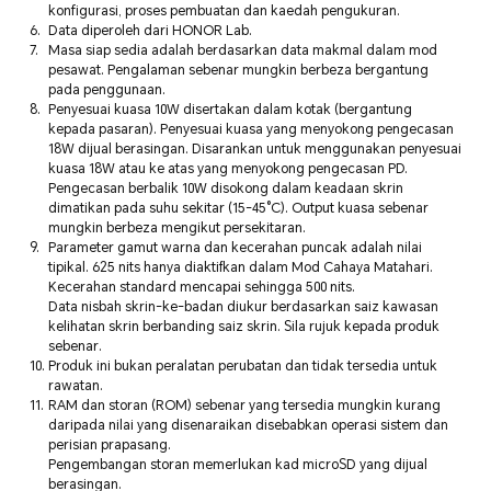
konfigurasi, proses pembuatan dan kaedah pengukuran.
Data diperoleh dari HONOR Lab.
Masa siap sedia adalah berdasarkan data makmal dalam mod
pesawat. Pengalaman sebenar mungkin berbeza bergantung
pada penggunaan.
Penyesuai kuasa 10W disertakan dalam kotak (bergantung
kepada pasaran). Penyesuai kuasa yang menyokong pengecasan
18W dijual berasingan. Disarankan untuk menggunakan penyesuai
kuasa 18W atau ke atas yang menyokong pengecasan PD.
Pengecasan berbalik 10W disokong dalam keadaan skrin
dimatikan pada suhu sekitar (15-45°C). Output kuasa sebenar
mungkin berbeza mengikut persekitaran.
Parameter gamut warna dan kecerahan puncak adalah nilai
tipikal. 625 nits hanya diaktifkan dalam Mod Cahaya Matahari.
Kecerahan standard mencapai sehingga 500 nits.
Data nisbah skrin-ke-badan diukur berdasarkan saiz kawasan
kelihatan skrin berbanding saiz skrin. Sila rujuk kepada produk
sebenar.
Produk ini bukan peralatan perubatan dan tidak tersedia untuk
rawatan.
RAM dan storan (ROM) sebenar yang tersedia mungkin kurang
daripada nilai yang disenaraikan disebabkan operasi sistem dan
perisian prapasang.
Pengembangan storan memerlukan kad microSD yang dijual
berasingan.