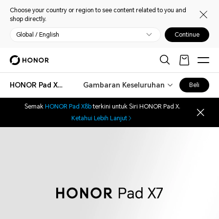
Choose your country or region to see content related to you and
shop directly.
Global / English
Continue
HONOR Pad X7 4G
Gambaran Keseluruhan
Beli
Semak
HONOR Pad X8b
terkini untuk Siri HONOR Pad X.
Ketahui Lebih Lanjut
HONOR Pad X7