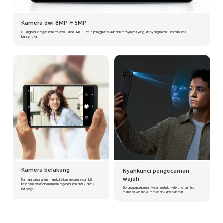
Kamera dwi 8MP + 5MP
Dilengkapi dengan kamera dwi-lensa 8MP + 5MP, panggilan video dan mesyuarat yang jelas yang meniru komunikasi
bersemuka.
Kamera belakang
Nyahkunci pengecaman
wajah
Kamera yang tajam membolehkan anda mengambil
foto atau swafoto untuk mengabadikan detik-detik
Sokong pengecaman wajah untuk nyahkunci pantas,
berharga.
memastikan maklumat anda kekal selamat.