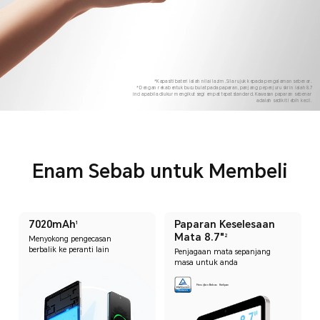
*Kapasiti bateri ialah nilai lazim. Sila rujuk kepada pengalaman sebenar.
*Dengan reka bentuk bucu bulat pada paparan, panjang pepenjuru skrin ialah 8.7
inci apabila diukur mengikut segi empat tepat standard. Kawasan paparan sebenar
adalah sedikit lebih kecil.
Enam Sebab untuk Membeli
7020mAh
Paparan Keselesaan
1
Mata 8.7"
2
Menyokong pengecasan
berbalik ke peranti lain
Penjagaan mata sepanjang
masa untuk anda
Pensijilan Bebas Kerlipan