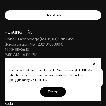
LANGGAN
HUBUNGI
Honor Technology (Malaysia) Sdn Bhd
(Registration No.: 202101003804)
1800-88-5645
9:00 AM - 6:00 PM
my.support@honor.com
Laman web ini menggunakan kuki. Dengan mengklik TERIMA
atau terus melayari laman web ini, anda membenarkan
penggunaannya.
Klik di sini
.
Tentang HONOR
terima
Produk
Kedai