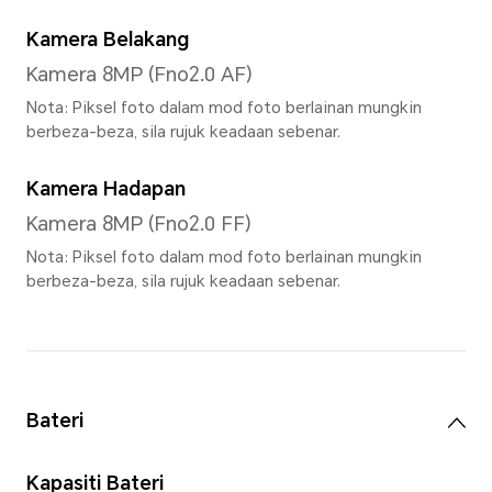
1.07 bilion warna, gamut war
Nota: 1.07 bilion warna merujuk ke
10bit (spesifikasi perkakasan 8bit,
algoritma perisian), bilangan warna
dipaparkan ialah 1024×1024×1024 jenis
Pemproses