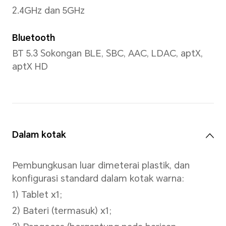
Storan
Storan Dalaman (ROM)
Versi WiFi:
16 GB RAM+256 GB ROM
(8 GB HONOR RAM Turbo dis