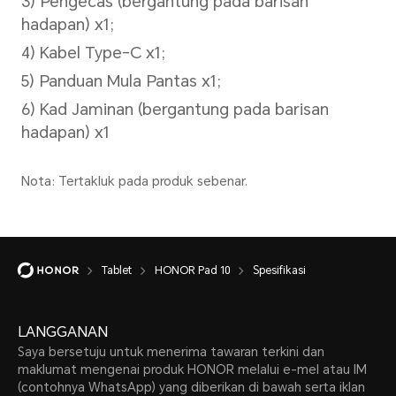
Versi 5G:
16 GB RAM+256 GB ROM
(8 GB HONOR RAM Turbo dis
Nota: Storan dalaman yang tersedia
kerana sebahagian storan digunakan 
Tablet
HONOR Pad 10
Spesifikasi
LANGGANAN
Sistem Pengendalian
Saya bersetuju untuk menerima tawaran terkini dan
maklumat mengenai produk HONOR melalui e-mel atau IM
(contohnya WhatsApp) yang diberikan di bawah serta iklan