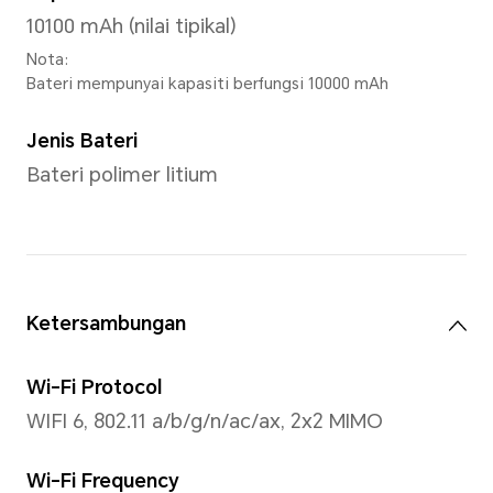
Model CPU
Snapdragon® 7 Gen 3 Mobile
Bilangan Teras CPU
Octa-core
1×Cortex-A715 2.63GHz +3×C
2.4GHz +4×Cortex-A510 1.8G