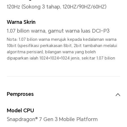
Saiz
12.1 inci
Nota: Paparan mempunyai reka bent
apabila diukur mengikut segi empat
panjang pepenjuru skrin ialah 12.1 i
sebenar sedikit lebih kecil)
Nisbah Skrin Ke Badan
88%