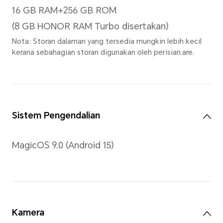
Jenis
TFT LCD (IPS)
Resolusi
2560*1600
Kadar Segar Semula
120Hz (Sokong 3 tahap, 120H
Warna Skrin