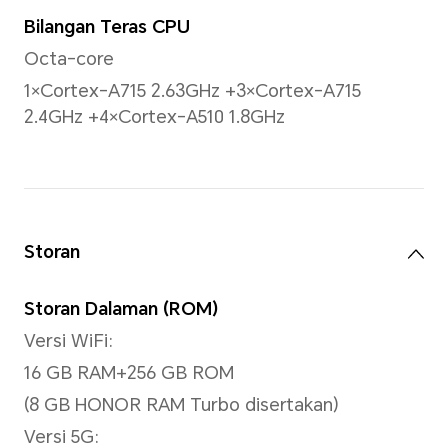
PPI
249 PPI
Kecerahan
500nits (nilai tipikal)
Nisbah Kontras
1500:1 (nilai tipikal)