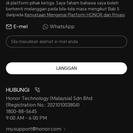
di platform pihak ketiga. Saya faham bahawa saya boleh
berhenti melanggan pada bila-bila masa mengikut Bab 5
daripada
Kenyataan Mengenai Platform HONOR dan Privasi
.
MagicOS 9.0 (Android 15)
E-mel
WhatsApp
LANGGAN
Kamera
HUBUNGI
Honor Technology (Malaysia) Sdn Bhd
(Registration No.: 202101003804)
Kamera Belakang
1800-88-5645
9:00 AM - 6:00 PM
Kamera 8MP (Fno2.0 AF)
my.support@honor.com