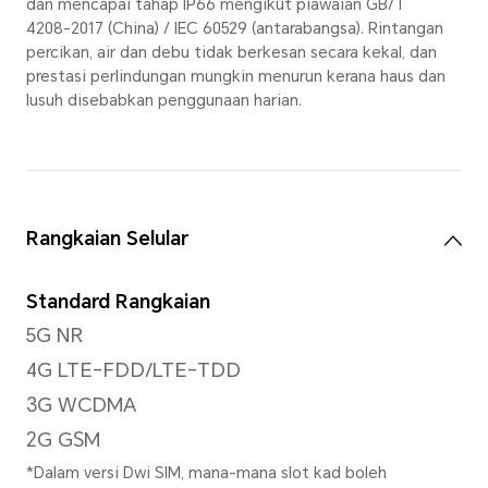
Zum Digital sehingga 10x
Resolusi Imej
Menyokong sehingga 12000x8
*Resolusi imej sebenar mungkin be
pada mod penggambaran.
Resolusi Video
Sokongan sehingga 1080x2520