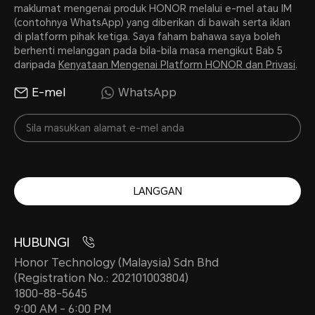
maklumat mengenai produk HONOR melalui e-mel atau IM
Jenis
(contohnya WhatsApp) yang diberikan di bawah serta iklan
di platform pihak ketiga. Saya faham bahawa saya boleh
berhenti melanggan pada bila-bila masa mengikut Bab 5
Bateri Polimer Li-ion
daripada
Kenyataan Mengenai Platform HONOR dan Privasi
.
E-mel
WhatsApp
Pengecasan Berwayar
Menyokong 45 W
LANGGAN
*Kuasa pengecasan sebenar mungki
pintar mengikut senario. Sila rujuk s
HUBUNGI
Honor Technology (Malaysia) Sdn Bhd
(Registration No.: 202101003804)
Pengecas Standard
1800-88-5645
9:00 AM - 6:00 PM