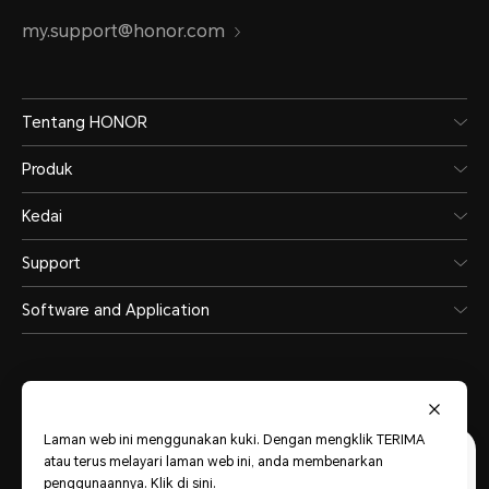
HONOR SuperCharge 45 W
my.support@honor.com
*Kuasa pengecasan sebenar mungk
senario berlainan secara bijak . Sila
Tentang HONOR
sebenar.
Produk
Kedai
Support
Software and Application
Kalis Air dan Habuk
Laman web ini menggunakan kuki. Dengan mengklik TERIMA
Malaysia
(Malay)
atau terus melayari laman web ini, anda membenarkan
IP66
penggunaannya.
Klik di sini
.