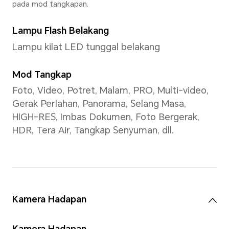
4*A78 2.4 Ghz + 4*A55 2.0 G
*Frekuensi sebenar boleh dilaraskan
mengikut beban aplikasi.
GPU
G610 MC2