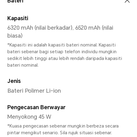
Kamera Belakang
Kamera Belakang
Kamera Utama 108 MP (f/1.75
Kamera Ultra Lebar 5 MP (f/2
*Piksel foto dan video mungkin be