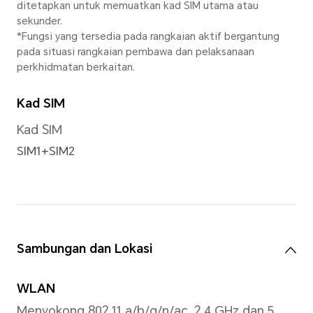
*Resolusi video sebenar mungkin 
pada mod tangkapan.
Lampu Flash Belakang
Lampu kilat LED tunggal be
Mod Tangkap
Foto, Video, Potret, Malam, 
Gerak Perlahan, Panorama, S
HIGH-RES, Imbas Dokumen, 