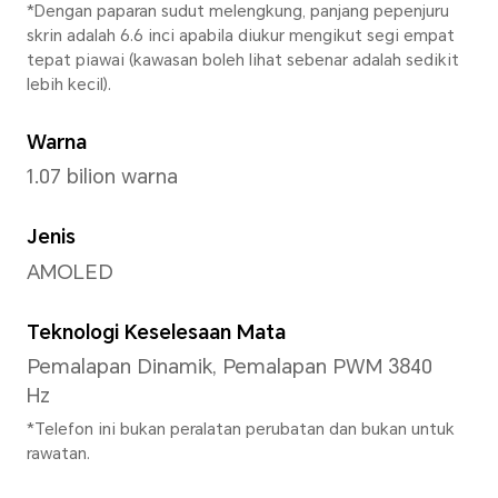
Lebar
75.35 mm
Tebal
7.34 mm
Berat
Anggaran 180 g (termasuk ba