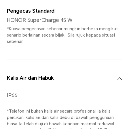
pada mod penggambaran. Sila rujuk
sebenar.
Rakaman Video
Menyokong rakaman video s
(1080×2520)
*Resolusi video sebenar mungkin 
pada mod rakaman video.
Mod Fokus