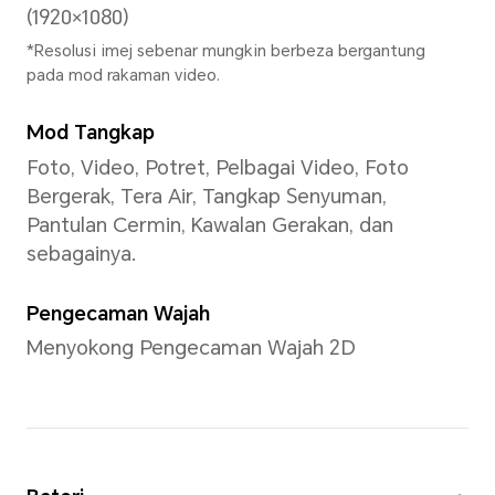
Memori
24(12+12)GB+256GB
(Termasuk 12GB HONOR RAM
*Storan dalaman yang tersedia mung
kerana sebahagian storan dalaman 
perisian.