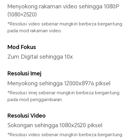
Pemproses
Model CPU
MediaTek Dimensity 7100 Eli
Jenis CPU
Lapan-teras
Kekerapan Dominan CPU