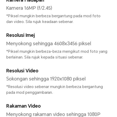
Sistem
Sistem Pengendalian
MagicOS 10 (Berdasarkan And
Antara Muka Pengguna
MagicOS 10