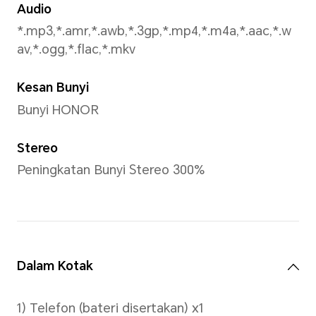
Bergerak, Tera Air, Tangkap
Pantulan Cermin, Kawalan Ge
sebagainya.
Pengecaman Wajah
Menyokong Pengecaman Wa