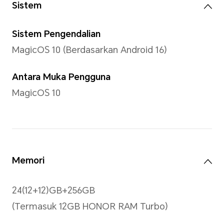
Teknologi Keselesaan Mata
Pemalapan Dinamik, Pemal
Hz
*Telefon ini bukan peralatan perub
rawatan.
Resolusi
1200*2600