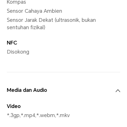
pada mod penggambaran.
Rakaman Video
Menyokong rakaman video s
(1920×1080)
*Resolusi imej sebenar mungkin be
pada mod rakaman video.
Mod Tangkap
Foto, Video, Potret, Pelbaga