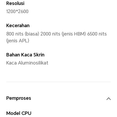
*Berat sebenar mungkin berbeza s
konfigurasi, proses pembuatan dan
Paparan
Saiz
6.6 inci