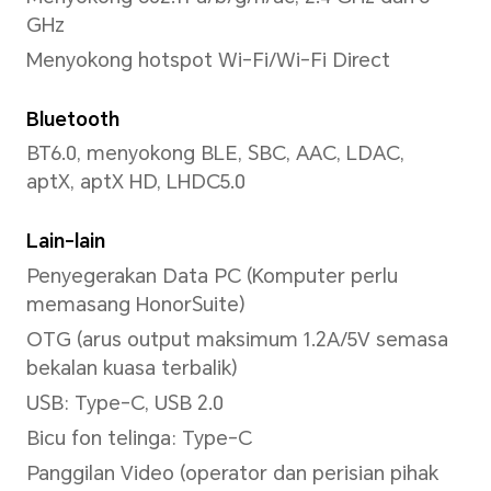
HDR, Tera Air, Tangkap Senyu
Kamera Hadapan
Kamera Hadapan
Kamera 16MP (f/2.45)
*Piksel mungkin berbeza bergantu