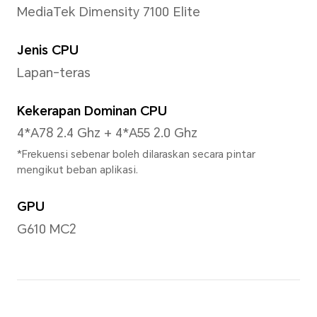
*Dengan paparan sudut melengkung
skrin adalah 6.6 inci apabila diuku
tepat piawai (kawasan boleh lihat s
lebih kecil).
Warna
1.07 bilion warna
Jenis
AMOLED