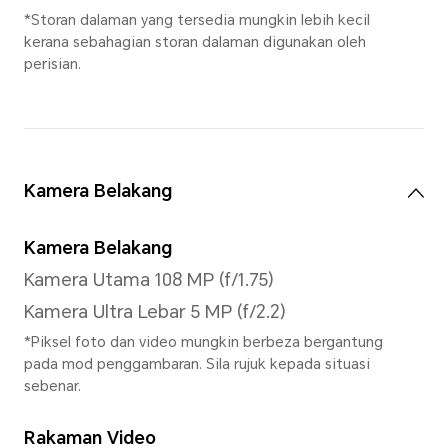
Kecerahan
800 nits (biasa) 2000 nits (je
(jenis APL)
Bahan Kaca Skrin
Kaca Aluminosilikat