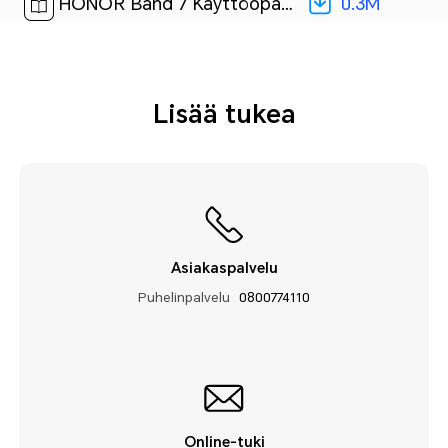
0.3M
HONOR Band 7 Käyttöopas-(01,FLA-B19,fi_FI)[ 0.3M ]
Lisää tukea
Asiakaspalvelu
Puhelinpalvelu
0800774110
Online-tuki