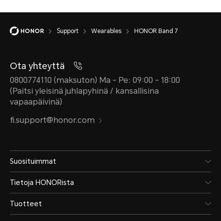
Support
Wearables
HONOR Band 7
Ota yhteyttä
0800774110 (maksuton) Ma - Pe: 09:00 - 18:00
(Paitsi yleisinä juhlapyhinä / kansallisina
vapaapäivinä)
fi.support@honor.com
Suosituimmat
Tietoja HONORista
Tuotteet