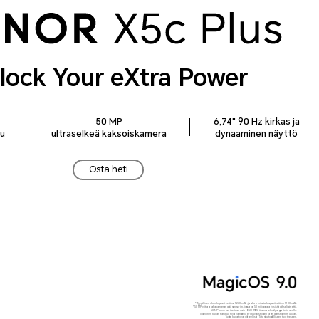
lock Your eXtra Power
50 MP
6,74" 90 Hz kirkas ja
ku
ultraselkeä kaksoiskamera
dynaaminen näyttö
Osta heti
* Tyypillinen akun kapasiteetti on 5260 mAh, ja akun mitattu kapasiteetti on 5100 mAh.
* 50 MP viittaa takakameran pääsensoriin, jossa on 50 miljoonaa fyysistä pikselipistettä.
50 MP kameraa tuetaan vain HIGH-RES-tilassa tekoälyalgoritmin avulla.
Todellinen kuvan tarkkuus voi vaihdella eri kuvaustilojen ja ympäristöjen mukaan.
Tuotekuvat ovat viitteellisiä. Tutustu todelliseen tuotteeseen.