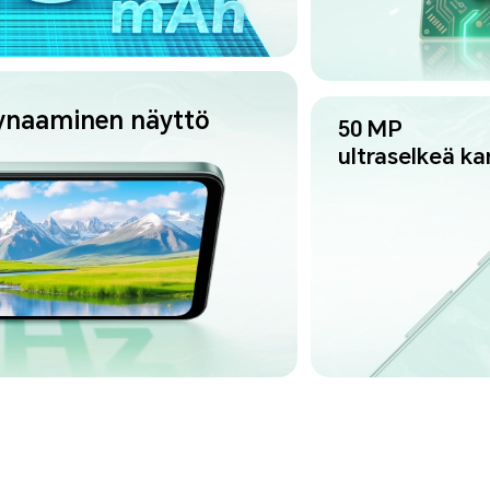
 dynaaminen näyttö
50 MP
ultraselkeä k