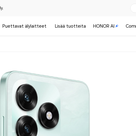
y.
Puettavat älylaitteet
Lisää tuotteita
HONOR AI
Com