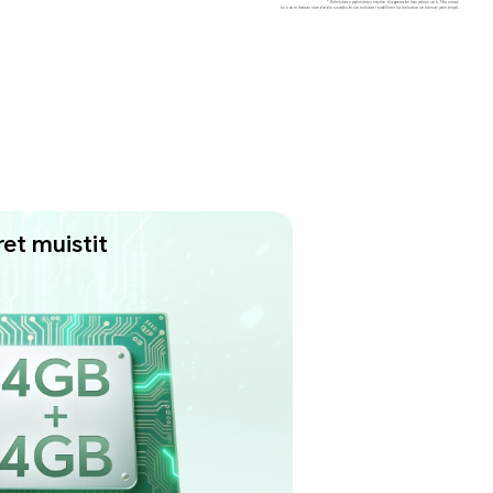
* Kulmistaan pyöristetyn näytön diagonaalimitan pituus on 6,74 tuumaa,
kun se mitataan standardin suorakulmion mukaan (todellinen katselualue on hieman pienempi).
ret muistit