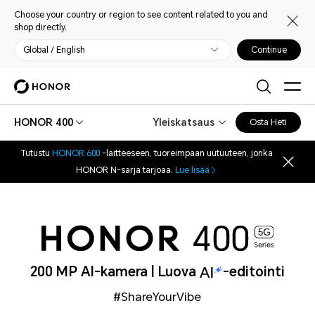
Choose your country or region to see content related to you and
shop directly.
Global / English
Continue
HONOR 400
Yleiskatsaus
Osta Heti
Tutustu
HONOR 600
-laitteeseen, tuoreimpaan uutuuteen, jonka
HONOR N-sarja tarjoaa.
Lue lisää
200 MP AI-kamera | Luova
-editointi
#ShareYourVibe