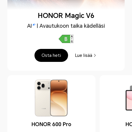
HONOR Magic V6
AI
| Avautukoon taika kädelläsi
Osta heti
Lue lisää
HONOR 600 Pro
HO