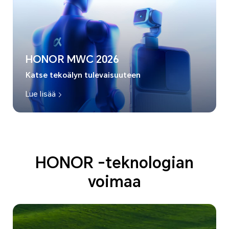
HONOR MWC 2026
Katse tekoälyn tulevaisuuteen
Lue lisää
HONOR -teknologian
voimaa