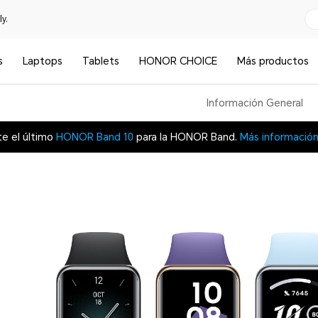
y.
s
Laptops
Tablets
HONOR CHOICE
Más productos
Información General
te el último
HONOR Band 10
para la HONOR Band.
Más informació