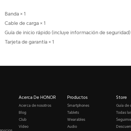
Banda × 1
Cable de carga × 1
Guía de inicio rápido (incluye información de seguridad) 
Tarjeta de garantía × 1
Acerca De HONOR
Productos
Store
Acerca de nosotros
Smartphones
Guía de
Blog
Tablets
Todas las
Club
Wearables
Seguimie
Vídeo
Audio
Descuent
ervicios