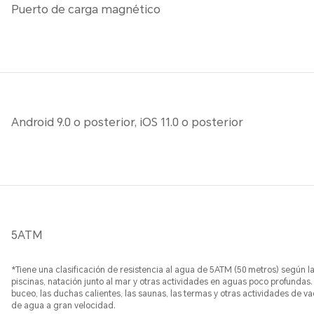
Puerto de carga magnético
Android 9.0 o posterior, iOS 11.0 o posterior
5ATM
*Tiene una clasificación de resistencia al agua de 5ATM (50 metros) según l
piscinas, natación junto al mar y otras actividades en aguas poco profundas.
buceo, las duchas calientes, las saunas, las termas y otras actividades de v
de agua a gran velocidad.