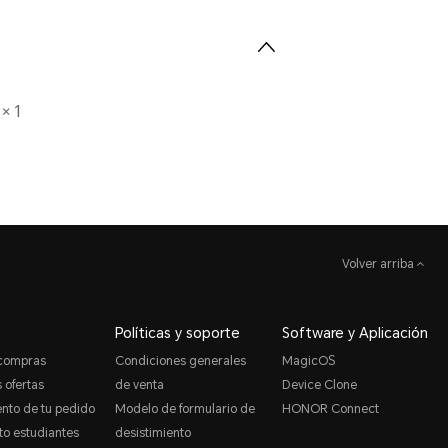
× 1
Volver arriba
Políticas y soporte
Software y Aplicación
 compras
Condiciones generales
MagicOS
 ofertas
de venta
Device Clone
nto de tu pedido
Modelo de formulario de
HONOR Connect
o estudiantes
desistimiento