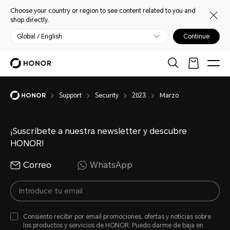
Choose your country or region to see content related to you and
shop directly.
Global / English
Continue
Support
Security
2023
Marzo
¡Suscríbete a nuestra newsletter y descubre
HONOR!
Correo
WhatsApp
Consiento recibir por email promociones, ofertas y noticias sobre
los productos y servicios de HONOR. Puedo darme de baja en