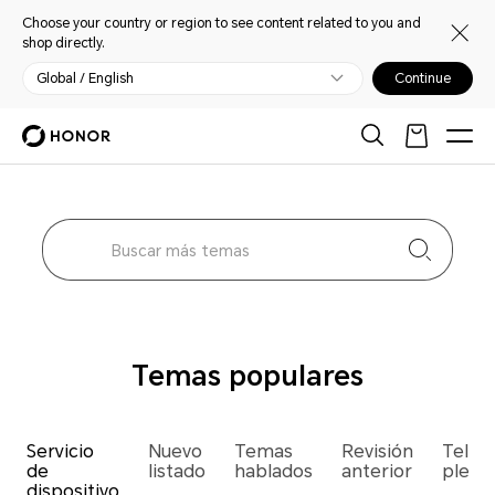
Choose your country or region to see content related to you and
shop directly.
Global / English
Continue
Temas populares
Servicio
Nuevo
Temas
Revisión
Teléf
de
listado
hablados
anterior
plega
dispositivo