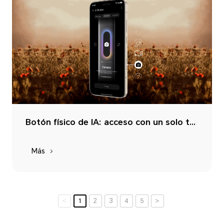
Botón físico de IA: acceso con un solo toque
Más
<
1
2
3
4
5
>