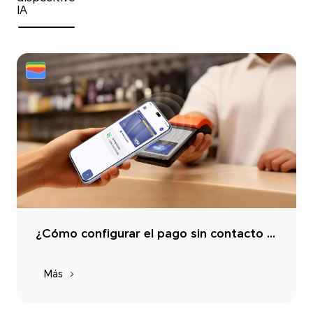
IA
¿Cómo configurar el pago sin contacto en tu teléfono HONOR?
Más