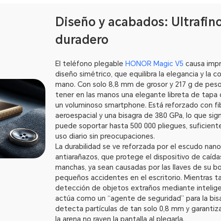
Diseño y acabados: Ultrafino,
duradero
El teléfono plegable
HONOR Magic V5
causa impr
diseño simétrico, que equilibra la elegancia y la 
mano. Con solo 8,8 mm de grosor y 217 g de pes
tener en las manos una elegante libreta de tapa 
un voluminoso smartphone. Está reforzado con fib
aeroespacial y una bisagra de 380 GPa, lo que sign
puede soportar hasta 500 000 pliegues, suficient
uso diario sin preocupaciones.
La durabilidad se ve reforzada por el escudo nano
antiarañazos, que protege el dispositivo de caída
manchas, ya sean causadas por las llaves de su bo
pequeños accidentes en el escritorio. Mientras ta
detección de objetos extraños mediante inteligenc
actúa como un “agente de seguridad” para la bisa
detecta partículas de tan solo 0,8 mm y garantiz
la arena no rayen la pantalla al plegarla.