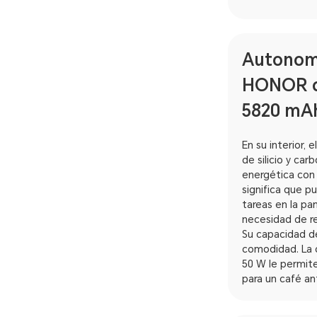
Autonomí
HONOR de
5820 mA
En su interior,
de silicio y ca
energética con 
significa que pu
tareas en la pa
necesidad de re
Su capacidad d
comodidad. La c
50 W le permite
para un café ant