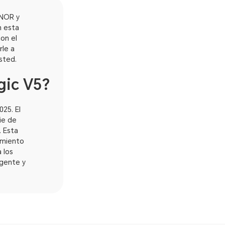
ONOR y
n esta
con el
le a
sted.
gic V5?
25. El
ie de
. Esta
amiento
a los
igente y