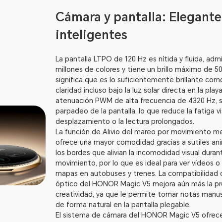
Cámara y pantalla: Elegante
inteligentes
La pantalla LTPO de 120 Hz es nítida y fluida, adm
millones de colores y tiene un brillo máximo de 50
significa que es lo suficientemente brillante com
claridad incluso bajo la luz solar directa en la play
atenuación PWM de alta frecuencia de 4320 Hz, s
parpadeo de la pantalla, lo que reduce la fatiga vi
desplazamiento o la lectura prolongados.
La función de Alivio del mareo por movimiento m
ofrece una mayor comodidad gracias a sutiles an
los bordes que alivian la incomodidad visual duran
movimiento, por lo que es ideal para ver vídeos o
mapas en autobuses y trenes. La compatibilidad c
óptico del HONOR Magic V5 mejora aún más la pro
creatividad, ya que le permite tomar notas manus
de forma natural en la pantalla plegable.
El sistema de cámara del HONOR Magic V5 ofrec