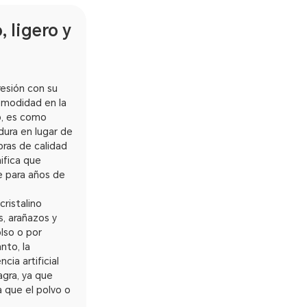
 ligero y
esión con su
comodidad en la
o, es como
dura en lugar de
ras de calidad
ifica que
e para años de
cristalino
s, arañazos y
lso o por
nto, la
ia artificial
gra, ya que
a que el polvo o