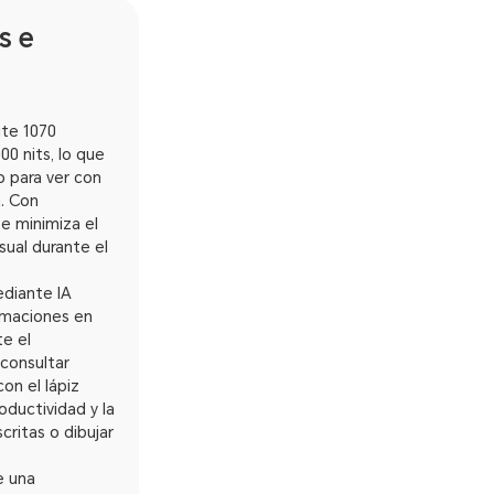
s e
ite 1070
00 nits, lo que
o para ver con
a. Con
e minimiza el
sual durante el
ediante IA
imaciones en
te el
 consultar
on el lápiz
ductividad y la
critas o dibujar
e una