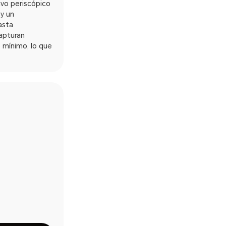
tivo periscópico
 y un
asta
apturan
 mínimo, lo que