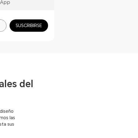
sApp
SUSCRIBIRSE
ales del
 diseño
emos las
sta sus