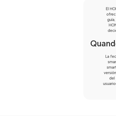
El HO
ofrec
guía,
HON
deci
Quando
La fe
smar
smart
versió
del 
usuario