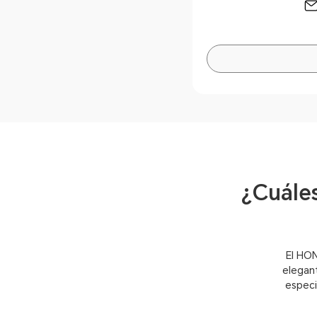
¿Cuáles
El HON
elegant
especi