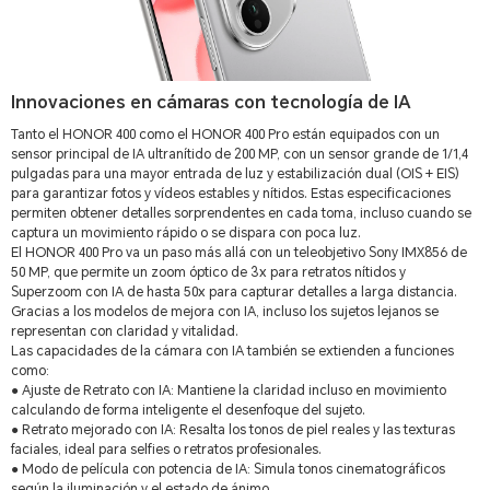
Innovaciones en cámaras con tecnología de IA
Tanto el HONOR 400 como el HONOR 400 Pro están equipados con un
sensor principal de IA ultranítido de 200 MP, con un sensor grande de 1/1,4
pulgadas para una mayor entrada de luz y estabilización dual (OIS + EIS)
para garantizar fotos y vídeos estables y nítidos. Estas especificaciones
permiten obtener detalles sorprendentes en cada toma, incluso cuando se
captura un movimiento rápido o se dispara con poca luz.
El HONOR 400 Pro va un paso más allá con un teleobjetivo Sony IMX856 de
50 MP, que permite un zoom óptico de 3x para retratos nítidos y
Superzoom con IA de hasta 50x para capturar detalles a larga distancia.
Gracias a los modelos de mejora con IA, incluso los sujetos lejanos se
representan con claridad y vitalidad.
Las capacidades de la cámara con IA también se extienden a funciones
como:
● Ajuste de Retrato con IA: Mantiene la claridad incluso en movimiento
calculando de forma inteligente el desenfoque del sujeto.
● Retrato mejorado con IA: Resalta los tonos de piel reales y las texturas
faciales, ideal para selfies o retratos profesionales.
● Modo de película con potencia de IA: Simula tonos cinematográficos
según la iluminación y el estado de ánimo.