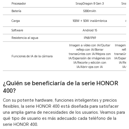
Procesador
SnapDragon 8 Gen 3
Snap
Batería
5300mAh
Carga
100W + 50W inalámbrica
66
Software
Android 15
Resistencia al agua
IP68/IP69
Imagen a vídeo con IA/Quitar
Imagen a 
reflejo con IA/Borrar
refle
transeúntes con IA/Mejora con
transeúnte
Funciones de IA de la cámara
IA/Expansión de imágenes con
IA/Expans
IA/Recorte y edición con
IA/Reco
IA/Abrir ojos con IA
IA/Ab
¿Quién se beneficiaría de la serie HONOR
400?
Con su potente hardware, funciones inteligentes y precios
flexibles, la serie HONOR 400 está diseñada para satisfacer
una amplia gama de necesidades de los usuarios. Veamos para
qué tipo de usuario es más adecuado cada teléfono de la
serie HONOR 400.