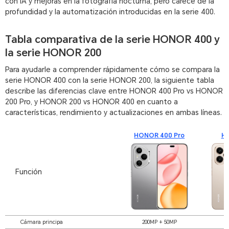
con IA y mejoras en la fotografía nocturna, pero carece de la
profundidad y la automatización introducidas en la serie 400.
Tabla comparativa de la serie HONOR 400 y
la serie HONOR 200
Para ayudarle a comprender rápidamente cómo se compara la
serie HONOR 400 con la serie HONOR 200, la siguiente tabla
describe las diferencias clave entre HONOR 400 Pro vs HONOR
200 Pro, y HONOR 200 vs HONOR 400 en cuanto a
características, rendimiento y actualizaciones en ambas líneas.
HONOR 400 Pro
H
Función
Cámara principa
200MP + 50MP