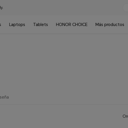
y.
s
Laptops
Tablets
HONOR CHOICE
Más productos
eseña
Or