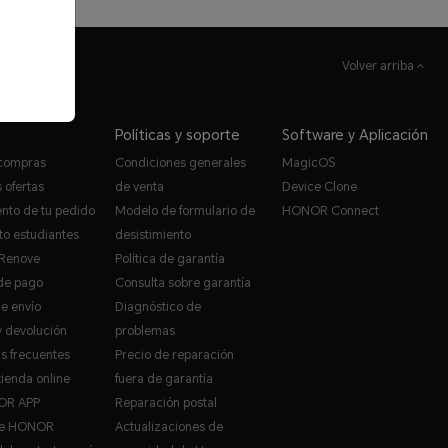
Volver arriba
Políticas y soporte
Software y Aplicación
 compras
Condiciones generales
MagicOS
 ofertas
de venta
Device Clone
nto de tu pedido
Modelo de formulario de
HONOR Connect
o estudiantes
desistimiento
Renove
Política de garantía
de pago
Consulta sobre garantía
de envío
Diagnóstico de
 devolución
problemas
s frecuentes
Precio de reparación
tienda online
fuera de garantía
OR APP
Reparación postal
de HONOR
Actualizaciones de