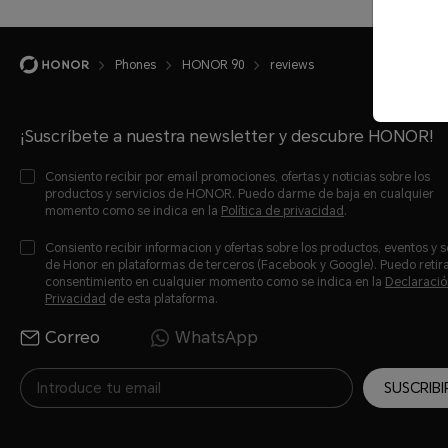
Phones
HONOR 90
reviews
¡Suscríbete a nuestra newsletter y descubre HONOR!
Consiento recibir por email promociones, ofertas y noticias sobre los
productos y servicios de HONOR. Puedo darme de baja en cualquier
momento como se indica en la
Política de privacidad
.
Consiento recibir informacion y ofertas sobre los productos, eventos y s
de Honor en plataformas de terceros (Facebook y Google). Puedo retir
consentimiento en cualquier momento como se indica en la
Declaració
Privacidad
de esta plataforma.
Correo
WhatsApp
SUSCRIBI