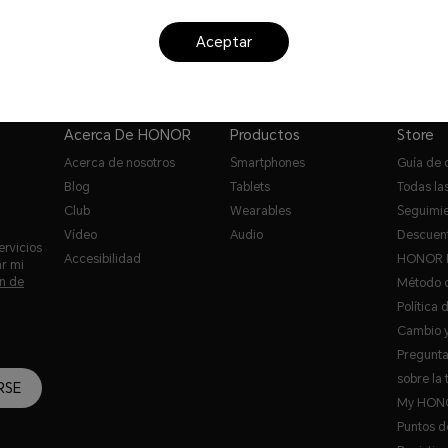
Aceptar
Acerca De HONOR
Productos
Store
Acerca de nosotros
Smartphones
Guía de
Blog
Tablets
Todas las
Club
Wearables
Seguimie
Vídeo
Audio
Descuent
ervicios
Accesibilidad
HONOR 
ar mi
n de
Método 
Política 
Cambio y
Pregunta
sobre la 
RSE
My HON
Puntos 