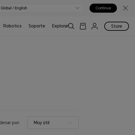
Global / English
Continue
Robotics
Soporte
Explorar
Store
denar por:
Muy útil