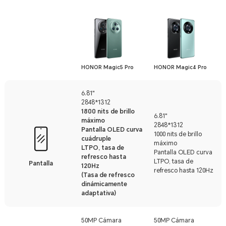
HONOR Magic5 Pro
HONOR Magic4 Pro
6.81"
2848*1312
1800 nits de brillo
6.81"
máximo
2848*1312
Pantalla OLED curva
1000 nits de brillo
cuádruple
máximo
LTPO, tasa de
Pantalla OLED curva
refresco hasta
LTPO, tasa de
Pantalla
120Hz
refresco hasta 120Hz
(Tasa de refresco
dinámicamente
adaptativa)
50MP Cámara
50MP Cámara