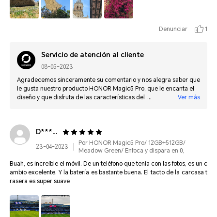
ación de su enorme batería. El teléfono ya está visto así que adjunto alg
ún resultado de sus cámaras.
Denunciar
1
Servicio de atención al cliente
08-05-2023
Agradecemos sinceramente su comentario y nos alegra saber que
le gusta nuestro producto HONOR Magic5 Pro, que le encanta el
diseño y que disfruta de las características del producto.
Ver más
Esperamos que siga utilizando productos de nuestra marca
mucho tiempo más. Quedamos a su disposición si tiene cualquier
consulta futura.
D********
Por HONOR Magic5 Pro/ 12GB+512GB/
23-04-2023
Meadow Green/ Enfoca y dispara en 0,
Buah, es increíble el móvil. De un teléfono que tenía con las fotos, es un c
ambio excelente. Y la batería es bastante buena. El tacto de la carcasa t
rasera es super suave