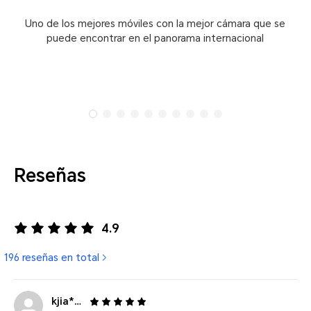
Uno de los mejores móviles con la mejor cámara que se
Se
puede encontrar en el panorama internacional
apa
Reseñas
4.9
196 reseñas en total
kjia****@gmail.com