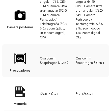
angular (f/1.6, OIS)
angular (f/1.8)
50MP Cámara ultra
50MP Cámara ultra
gran angular (f/2.0)
gran angular (f/2.2)
50MP Cámara
64MP Cámara
Periscopio /
Periscopio /
Telefotografía (f/3.0,
Telefotografía (f/3.5,
Cámara posterior
3.5x zoom óptico,
3.5x zoom óptico,
100x zoom digital,
100x zoom digital,
OIS)
OIS)
Qualcomm
Qualcomm
Snapdragon 8 Gen 2
Snapdragon 8 Gen 1
Procesadores
12GB+512GB
8GB+256GB
Memoria