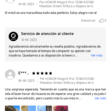
Por HONOR Magic5 Pro/ 12GB+512GB/
10-05-2023
Meadow Green/ Enfoca y dispara en 0,
El móvil es una maravillosa todo esta perfecto. Estoy alegro con el
Denunciar
0
Servicio de atención al cliente
10-05-2023
Agradecemos sinceramente su reseña positiva. Agradecemos de
que se haya tomado el tiempo de compartir su opinión con
nosotros. Quedamos a su disposición si tiene cualquier consulta
Ver más
futura.
E******
Por HONOR Magic5 Pro/ 12GB+512GB/
05-05-2023
Meadow Green/ Enfoca y dispara en 0,
Una sorpresa esperada: Teniendo en cuenta que es una marca que her
eda el buen hacer de Huawei es de esperar una gran calidad y es justo l
o que he encontrado, pero cuanto más lo uso más me gusta, por su dise
Ver más
ño, por su experiencia de usuario y por supuesto por su fotografía sin dej
ar de lado la impresionante calidad de su pantalla, el sonido y la optimiz