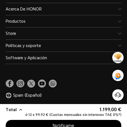
Acerca De HONOR
Productos
Store
Políticas y soporte
Software y Aplicación
Spain
(Español)
1.199,00 €
Total
Mapa del sitio
Declaración de privacidad
Términos de uso
Legal
ó 12 x 99,92 € (Cuotas mensuales sin intereses TAE 0%*)
Política de cookies
Copyright ©HONOR 2017-2026.Reservados todos los derechos.
Notifícame