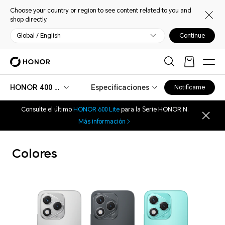
Choose your country or region to see content related to you and
shop directly.
Global / English
Continue
HONOR 400 Lite
Especificaciones
Notifícame
Consulte el último
HONOR 600 Lite
para la Serie HONOR N.
Más información