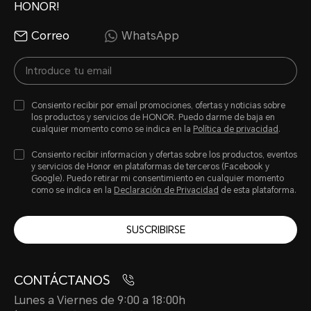
de 3
HONOR!
Correo
WhatsApp
Consiento recibir por email promociones, ofertas y noticias sobre
los productos y servicios de HONOR. Puedo darme de baja en
cualquier momento como se indica en la
Política de privacidad
.
Resistencia al agua y al polv
Consiento recibir informacion y ofertas sobre los productos, eventos
y servicios de Honor en plataformas de terceros (Facebook y
Google). Puedo retirar mi consentimiento en cualquier momento
como se indica en la
Declaración de Privacidad
de esta plataforma.
IP64
SUSCRIBIRSE
CONTÁCTANOS
*El teléfono no es resistente al ag
Lunes a Viernes de 9:00 a 18:00h