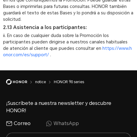
en los que comuniquemos la Promoción. Puede guardar estas
Bases o imprimirlas para futuras consultas. HONOR también
guardará el texto de estas Bases y lo pondrá a su disposición a
solicitud.
2.13 Asistencia a los participantes:
ii. En caso de cualquier duda sobre la Promoción los
participantes pueden dirigirse a nuestros canales habituales
de atención al cliente que puedes consultar en
https://www.h
onor.com/es/support/
.
notice
HONOR 90 series
¡Suscríbete a nuestra newsletter y descubre
HONOR!
Correo
WhatsApp