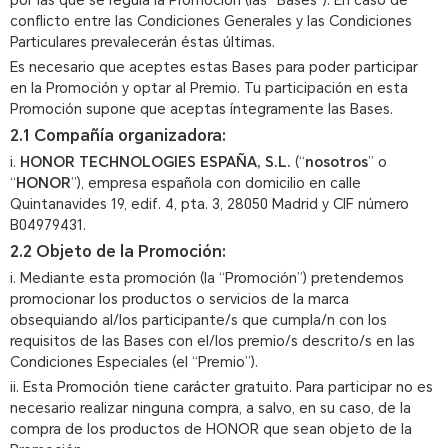
por las que se regula la Promoción (las “Bases”). En caso de
conflicto entre las Condiciones Generales y las Condiciones
Particulares prevalecerán éstas últimas.
Es necesario que aceptes estas Bases para poder participar
en la Promoción y optar al Premio. Tu participación en esta
Promoción supone que aceptas íntegramente las Bases.
2.1 Compañía organizadora:
i.
HONOR TECHNOLOGIES ESPAÑA, S.L.
(“
nosotros
” o
“
HONOR
”), empresa española con domicilio en calle
Quintanavides 19, edif. 4, pta. 3, 28050 Madrid y CIF número
B04979431.
2.2 Objeto de la Promoción:
i. Mediante esta promoción (la “Promoción”) pretendemos
promocionar los productos o servicios de la marca
obsequiando al/los participante/s que cumpla/n con los
requisitos de las Bases con el/los premio/s descrito/s en las
Condiciones Especiales (el “Premio”).
ii. Esta Promoción tiene carácter gratuito. Para participar no es
necesario realizar ninguna compra, a salvo, en su caso, de la
compra de los productos de HONOR que sean objeto de la