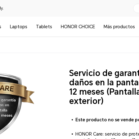
y.
s
Laptops
Tablets
HONOR CHOICE
Más productos
Servicio de garan
daños en la pantal
12 meses (Pantall
exterior)
Este producto no se vende p
HONOR Care: servicio de prot