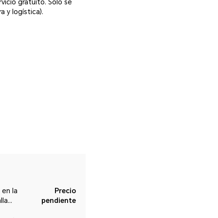
vicio gratuito. Solo se
 y logística).
 en la
Precio
lla
pendiente