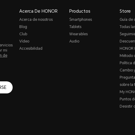
Acerca De HONOR
Productos
Store
Acerca de nosotros
Smartphones
Guía de
Blog
Tablets
Todas las
Club
Wearables
Seguimie
Vídeo
Audio
Descuent
ervicios
Accesibilidad
HONOR 
ar mi
n de
Método 
Política 
Cambio y
Pregunta
sobre la 
RSE
My HON
Puntos 
Desistir 