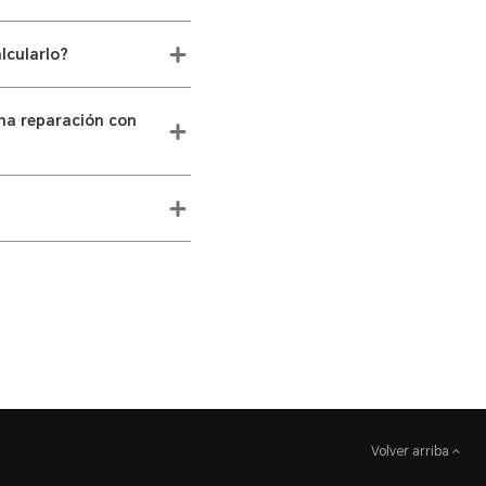
lcularlo?
una reparación con
Volver arriba