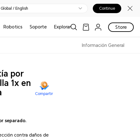
Global / English
Continue
Robotics
Soporte
Explorar
Store
Información General
tía por
la 1x en
a
Compartir
or separado.
ección contra daños de