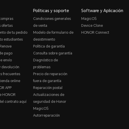
Políticas y soporte
Software y Aplicación
 compras
Condiciones generales
MagicOS
 ofertas
de venta
Device Clone
nto de tu pedido
Modelo de formulario de
HONOR Connect
o estudiantes
desistimiento
Renove
Política de garantía
de pago
Consulta sobre garantía
de envío
Diagnóstico de
 devolución
problemas
s frecuentes
Precio de reparación
tienda online
fuera de garantía
OR APP
Reparación postal
de HONOR
Actualizaciones de
del contrato aquí
seguridad de Honor
MagicOS
Autorreparación