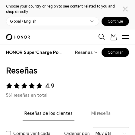
Choose your country or region to see content related to you and
shop directly.
Global / English
Continue
HONOR SuperCharge Power Adapter (Max 66W) White
Reseñas
Comprar
Reseñas
4.9
561 reseñas en total
Reseñas de los clientes
Mi reseña
Compra verificada
Ordenar por:
Muy útil