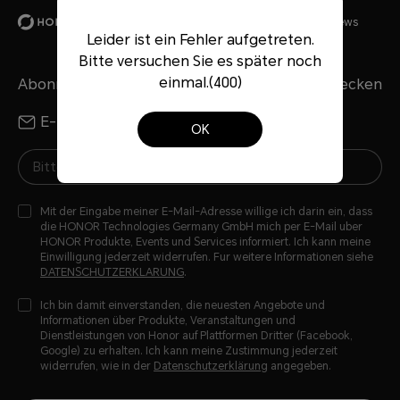
Wearables
honor-magic-watch-2
reviews
Leider ist ein Fehler aufgetreten.
Bitte versuchen Sie es später noch
einmal.(400)
Abonniere unseren Newsletter – HONOR entdecken
E-Mail
WhatsApp
OK
Mit der Eingabe meiner E-Mail-Adresse willige ich darin ein, dass
die HONOR Technologies Germany GmbH mich per E-Mail uber
HONOR Produkte, Events und Services informiert. Ich kann meine
Einwilligung jederzeit widerrufen. Fur weitere Informationen siehe
DATENSCHUTZERKLARUNG
.
Ich bin damit einverstanden, die neuesten Angebote und
Informationen über Produkte, Veranstaltungen und
Dienstleistungen von Honor auf Plattformen Dritter (Facebook,
Google) zu erhalten. Ich kann meine Zustimmung jederzeit
widerrufen, wie in der
Datenschutzerklärung
angegeben.