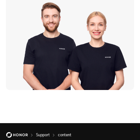
Support
content