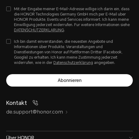
Mit der Eingabe meiner E-Mail-Adresse willige ich darin ein, dass
die HONOR Technologies Germany GmbH mich per E-Mail uber
HONOR Produkte, Events und Services informiert. Ich kann meine
Einwilligung jederzeit widerrufen. Fur weitere Informationen siehe
DATENSCHUTZERKLARUNG
.
Ich bin damit einverstanden, die neuesten Angebote und
Informationen über Produkte, Veranstaltungen und
Dienstleistungen von Honor auf Plattformen Dritter (Facebook,
Google) zu erhalten. Ich kann meine Zustimmung jederzeit
widerrufen, wie in der
Datenschutzerklärung
angegeben.
Abonnieren
Kontakt
de.support@honor.com
Über HONOR