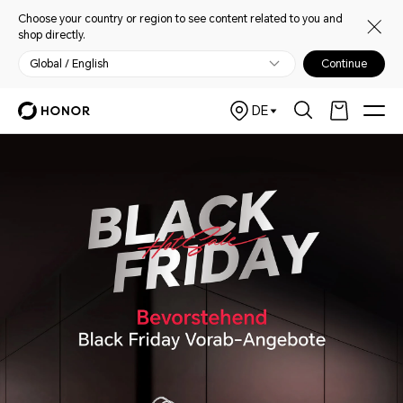
Choose your country or region to see content related to you and
shop directly.
Global / English
Continue
DE