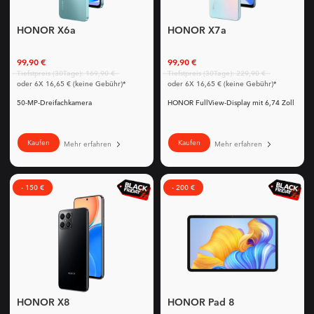
HONOR X6a
HONOR X7a
99,90 €
99,90 €
Tiefstpreis (30Tage): 169,90 €
Tiefstpreis (30Tage): 229,90 €
oder 6X 16,65 € (keine Gebühr)*
oder 6X 16,65 € (keine Gebühr)*
50-MP-Dreifachkamera
HONOR FullView-Display mit 6,74 Zoll
Kaufen
Kaufen
Mehr erfahren
Mehr erfahren
- 150 €
- 200 €
HONOR X8
HONOR Pad 8