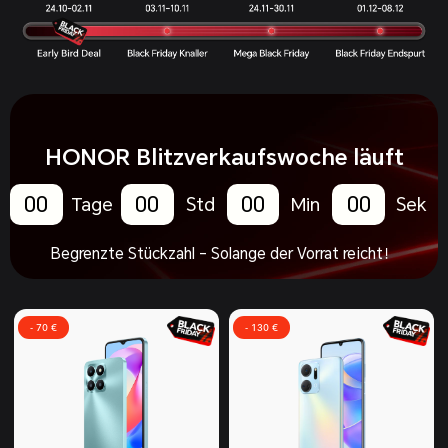
HONOR Blitzverkaufswoche läuft
00
00
00
00
Tage
Std
Min
Sek
Begrenzte Stückzahl – Solange der Vorrat reicht！
- 70 €
- 130 €