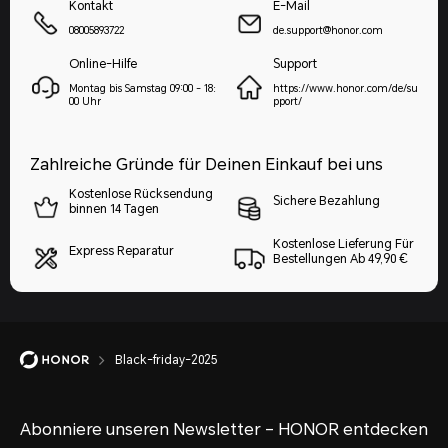
Kontakt
E-Mail
08005893722
de.support@honor.com
Online-Hilfe
Support
Montag bis Samstag 09:00 - 18:
https://www.honor.com/de/su
00 Uhr
pport/
Zahlreiche Gründe für Deinen Einkauf bei uns
Kostenlose Rücksendung
Sichere Bezahlung
binnen 14 Tagen
Kostenlose Lieferung Für
Express Reparatur
Bestellungen Ab 49,90 €
Black-friday-2025
Abonniere unseren Newsletter – HONOR entdecken