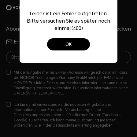
Phones
Only for test3
reviews
Leider ist ein Fehler aufgetreten.
Bitte versuchen Sie es später noch
einmal.(400)
Abonniere unseren Newsletter – HONOR entdecken
E-Mail
WhatsApp
OK
Mit der Eingabe meiner E-Mail-Adresse willige ich darin ein, dass
die HONOR Technologies Germany GmbH mich per E-Mail uber
HONOR Produkte, Events und Services informiert. Ich kann meine
Einwilligung jederzeit widerrufen. Fur weitere Informationen siehe
DATENSCHUTZERKLARUNG
.
Ich bin damit einverstanden, die neuesten Angebote und
Informationen über Produkte, Veranstaltungen und
Dienstleistungen von Honor auf Plattformen Dritter (Facebook,
Google) zu erhalten. Ich kann meine Zustimmung jederzeit
widerrufen, wie in der
Datenschutzerklärung
angegeben.