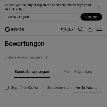
Choose your country or region to see content related to you and
shop directly.
Global / English
Continue
DE
Bewertungen
0 Bewertungen insgesamt
Kundenbewertungen
Meine Bewertung
Geprüfter Käufer
Sortieren nach:
Am hilfreichsten