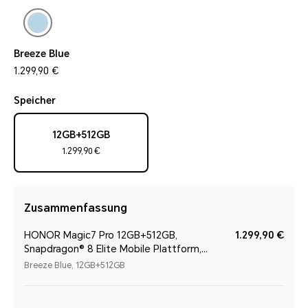
Breeze Blue
1.299,90 €
Speicher
12GB+512GB
1.299,90 €
Zusammenfassung
HONOR Magic7 Pro 12GB+512GB,
1.299,90 €
Snapdragon® 8 Elite Mobile Plattform,
Breeze Blue
Breeze Blue, 12GB+512GB