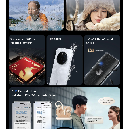
Snapdragon® 8 Elite
IP68 & IP69
HONOR NanoCrystal
Mobile Plattform
Shield
AI
Dolmetscher
mit den HONOR Earbuds Open