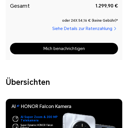
Gesamt
1.299,90 €
oder 24X 54,16 € (keine Gebühr)*
Siehe Details zur Ratenzahlung
Mich benachrichtigen
Übersichten
AI
HONOR Falcon Kamera
AI Super Zoom & 200 MP
Telekamera
Super Dynamic HONOR Falcon
Kamera