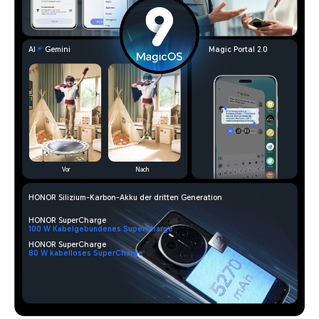
AI
Gemini
Magic Portal 2.0
Vor
Nach
HONOR Silizium-Karbon-Akku der dritten Generation
HONOR SuperCharge
100 W Kabelgebundenes SuperCharge
HONOR SuperCharge
80 W kabelloses SuperCharge