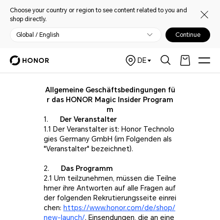
Choose your country or region to see content related to you and
shop directly.
Global / English
Continue
DE
Allgemeine Geschäftsbedingungen fü
r das HONOR Magic Insider Program
m
1.
Der Veranstalter
1.1 Der Veranstalter ist: Honor Technolo
gies Germany GmbH (im Folgenden als
"Veranstalter" bezeichnet).
2.
Das Programm
2.1 Um teilzunehmen, müssen die Teilne
hmer ihre Antworten auf alle Fragen auf
der folgenden Rekrutierungsseite einrei
chen:
https://www.honor.com/de/shop/
new-launch/
. Einsendungen, die an eine