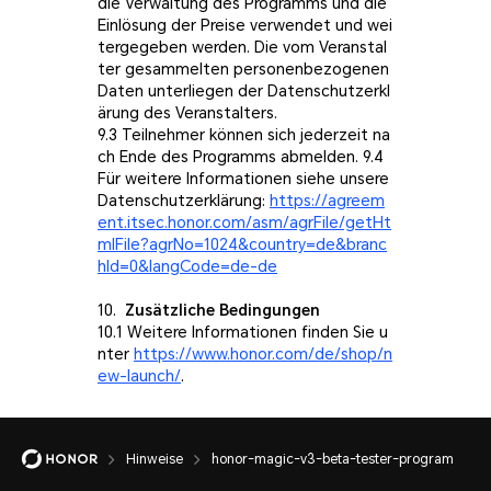
die Verwaltung des Programms und die
Einlösung der Preise verwendet und wei
tergegeben werden. Die vom Veranstal
ter gesammelten personenbezogenen
Daten unterliegen der Datenschutzerkl
ärung des Veranstalters.
9.3 Teilnehmer können sich jederzeit na
ch Ende des Programms abmelden. 9.4
Für weitere Informationen siehe unsere
Datenschutzerklärung:
https://agreem
ent.itsec.honor.com/asm/agrFile/getHt
mlFile?agrNo=1024&country=de&branc
hId=0&langCode=de-de
10.
Zusätzliche Bedingungen
10.1 Weitere Informationen finden Sie u
nter
https://www.honor.com/de/shop/n
ew-launch/
.
Hinweise
honor-magic-v3-beta-tester-program