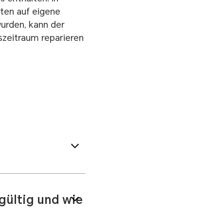
ten auf eigene
urden, kann der
szeitraum reparieren
dschirm aufgrund
rsehentlichen
enst einmal ohne
gültig und wie
ühr zahlen. Hinweis:
.