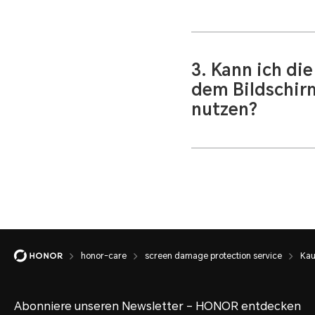
Die Periode beginnt
haben (gemäß Rechnu
drei Monate, je nach 
3. Kann ich die
dem Bildschir
nutzen?
Sie können die rest
für den Bildschaden
Produkt jedoch von 
HONOR privat zerlegt
ursprünglichen Herst
honor-care
screen damage protection service
Kau
Abonniere unseren Newsletter – HONOR entdecken