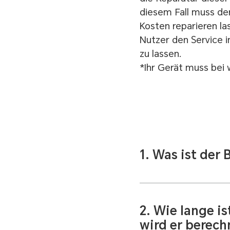
diesem Fall muss de
Kosten reparieren l
Nutzer den Service 
zu lassen.
*Ihr Gerät muss bei
1. Was ist der
Während des normale
eines versehentlich
Zerquetschens besch
2. Wie lange i
Bezahlung von Ersatz
wird er berech
Ihr Gerät muss auss