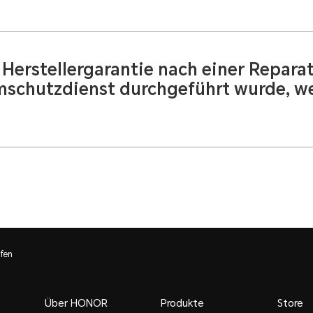
 ab dem Tag, an dem Sie den HONOR Bildschirmschu
ng), endet um 24:00 Uhr am Verfallsdatum (ein Jahr
gültiger Periode).
 Herstellergarantie nach einer Reparat
mschutzdienst durchgeführt wurde, we
liche Garantiezeit genießen, wenn Sie den HONOR Bil
schutz genutzt haben und keine anderen Fehler vorl
einer anderen Partei als unserem autorisierten Kund
, repariert, liquidiert, gebogen oder verformt wurde,
ellergarantieleistungen nicht weiter nutzen.
fen
Über HONOR
Produkte
Store