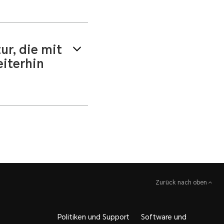
tzdienst erworben
 / sechs Monate /
ur, die mit
iterhin
dschirmschutzdienst
agen. Wenn das
endienstzentrum von
 können Sie die
Zurück nach oben
Politiken und Support
Software und