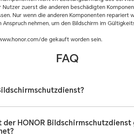
r Nutzer zuerst die anderen beschädigten Komponen
assen. Nur wenn die anderen Komponenten repariert w
in Anspruch nehmen, um den Bildschirm im Gültigkeit
 www.honor.com/de gekauft worden sein.
FAQ
 Bildschirmschutzdienst?
n Gebrauchs des Produkts können Sie, wenn der Bil
en Zusammenstoßes, versehentlichen Sturzes oder ve
ädigt oder gebrochen ist, den Bildschirmreparaturdi
st der HONOR Bildschirmschutzdienst 
teilen in Anspruch nehmen, aber nur eine Servicegeb
net?
chließlich bei www.honor.com/de gekauft worden sein