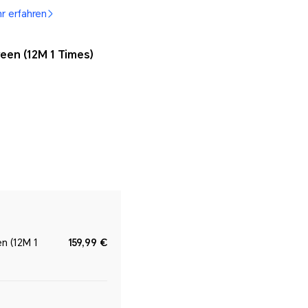
r erfahren
een (12M 1 Times)
en (12M 1
159,99 €