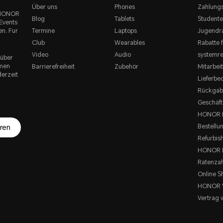
Über uns
Phones
Zahlung
e HONOR
Blog
Tablets
Studente
Events
en. Fur
Termine
Laptops
Jugendr
Club
Wearables
Rabatte f
Video
Audio
systemre
 über
rmen
Barrierefreiheit
Zubehör
Mitarbei
derzeit
Lieferbe
Rückgab
Geschäf
HONOR K
Bestellu
ren
Refurbis
HONOR P
Ratenza
Online S
HONOR 
Vertrag 