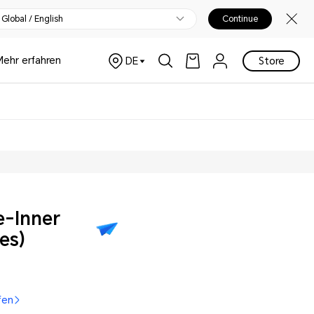
Global / English
Continue
Mehr erfahren
DE
Store
e-Inner
es)
fen