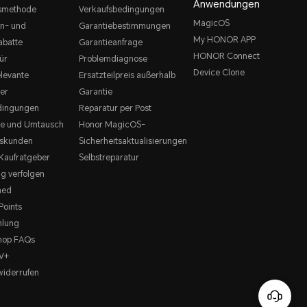
Anwendungen
smethode
Verkaufsbedingungen
MagicOS
n- und
Garantiebestimmungen
My HONOR APP
abatte
Garantieanfrage
HONOR Connect
ür
Problemdiagnose
Device Clone
levante
Ersatzteilpreis außerhalb
ter
Garantie
dingungen
Reparatur per Post
e und Umtausch
Honor MagicOS-
tskunden
Sicherheitsaktualisierungen
aufratgeber
Selbstreparatur
ng verfolgen
hed
oints
hlung
hop FAQs
V+
widerrufen