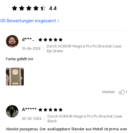
4.4
135 Bewertungen insgesamt
d***********
Durch HONOR Magic6 Pro PU Bracket Case
15-04-2024
Epi Green
Farbe gefällt mir
Melden
1
A*****
Durch HONOR Magic6 Pro PU Bracket Case
02-03-2024
Black
Absolut passgenau. Der ausklappbare Ständer aus Metall ist prima wen